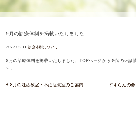
使
生
用
殖
し
補
て
助
9月の診療体制を掲載いたしました
の
医
治
療
2023.08.01
診療体制について
療
（
タ
A
9
月の診療体制を掲載いたしました。TOPページから
医師の休診
イ
R
す。
ミ
T
ン
）
8月の妊活教室・不妊症教室のご案内
すずらんの会2
グ
料
法
金
人
工
授
精
（