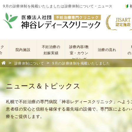
9月の診療体制を掲載いたしましたは診療体制について・ニュース
ック
不妊治療の
診療内容/教
院内施設
治療の流れ
介
妊娠実績
室・カウン
の
セリング
>
>
診療体制について
9月の診療体制を掲載いたしました
基
不
本
妊
検
治
ニュース＆トピックス
査
療
手
に
術
係
札幌で不妊治療の専門病院「神谷レディースクリニック」へよう
・
わ
患者様の安心と信頼を確保する最先端の設備で、専門医によるハ
薬
る
療をご提供します。
剤
費
を
用