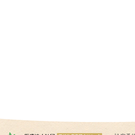
I
U
I
）
生
殖
補
助
医
療
（
A
R
T
）
卵
子
の