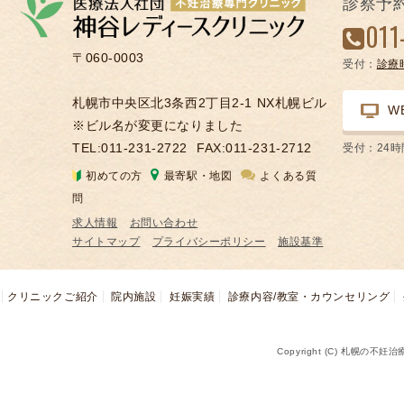
診察予
凍
011
結
〒060-0003
受付：
診療
不
妊
札幌市中央区北3条西2丁目2-1 NX札幌ビル
W
治
※ビル名が変更になりました
療
TEL:011-231-2722
FAX:011-231-2712
受付：24
の
初めての方
最寄駅・地図
よくある質
用
問
語
求人情報
お問い合わせ
合
サイトマップ
プライバシーポリシー
施設基準
併
症
クリニックご紹介
院内施設
妊娠実績
診療内容/教室・カウンセリング
Copyright (C) 札幌