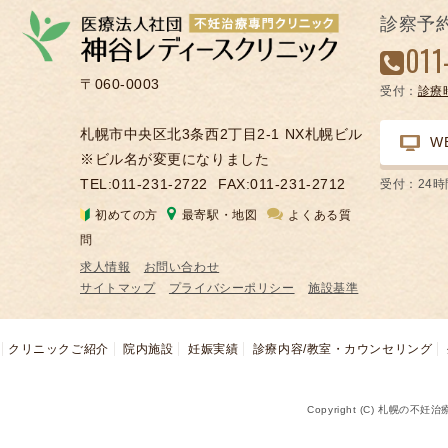
の
診察予
凍
011
結
〒060-0003
受付：
診療
不
妊
札幌市中央区北3条西2丁目2-1 NX札幌ビル
W
治
※ビル名が変更になりました
療
TEL:011-231-2722
FAX:011-231-2712
受付：24
の
初めての方
最寄駅・地図
よくある質
用
問
語
求人情報
お問い合わせ
合
サイトマップ
プライバシーポリシー
施設基準
併
症
クリニックご紹介
院内施設
妊娠実績
診療内容/教室・カウンセリング
Copyright (C) 札幌