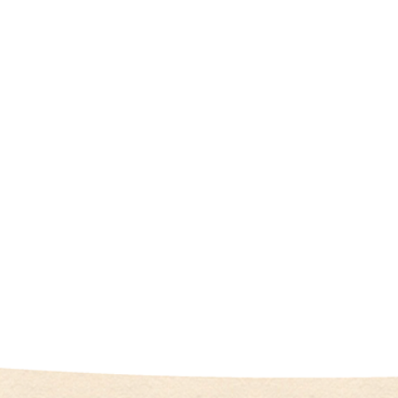
（
I
U
I
）
生
殖
補
助
医
療
（
A
R
T
）
卵
子