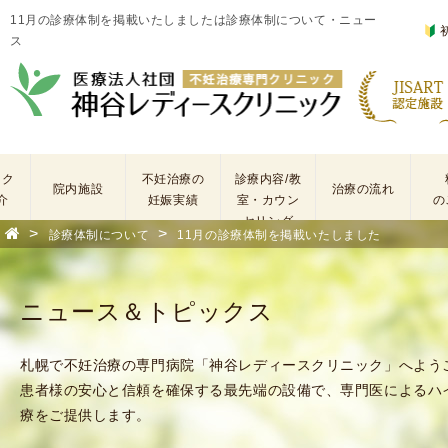
11月の診療体制を掲載いたしましたは診療体制について・ニュー
ス
ック
不妊治療の
診療内容/教
院内施設
治療の流れ
介
妊娠実績
室・カウン
の
セリング
>
>
診療体制について
11月の診療体制を掲載いたしました
基
不
本
妊
検
治
ニュース＆トピックス
査
療
手
に
術
係
札幌で不妊治療の専門病院「神谷レディースクリニック」へよう
・
わ
患者様の安心と信頼を確保する最先端の設備で、専門医によるハ
薬
る
療をご提供します。
剤
費