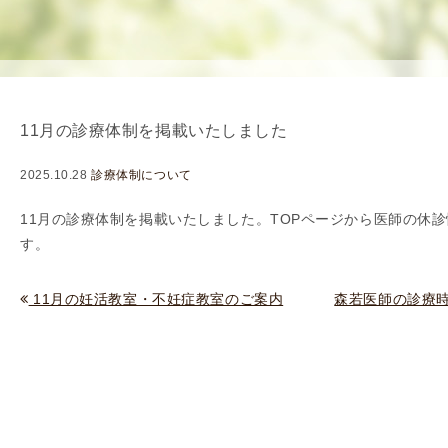
を
用
使
生
用
殖
し
補
て
助
11月の診療体制を掲載いたしました
の
医
治
療
2025.10.28
診療体制について
療
（
タ
A
11
月の診療体制を掲載いたしました。TOPページから
医師の休診
イ
R
す。
ミ
T
ン
）
11月の妊活教室・不妊症教室のご案内
森若医師の診療時
グ
料
法
金
人
工
授
精