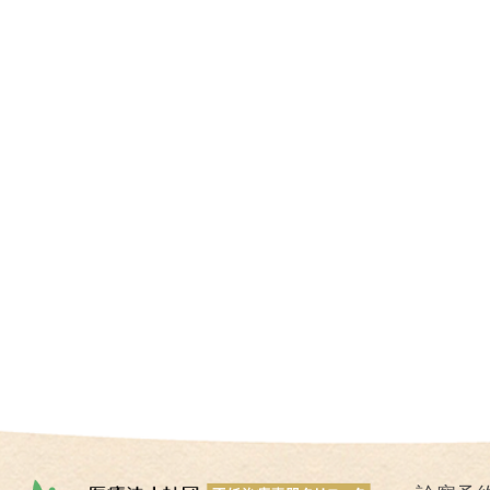
I
U
I
）
生
殖
補
助
医
療
（
A
R
T
）
卵
子
の