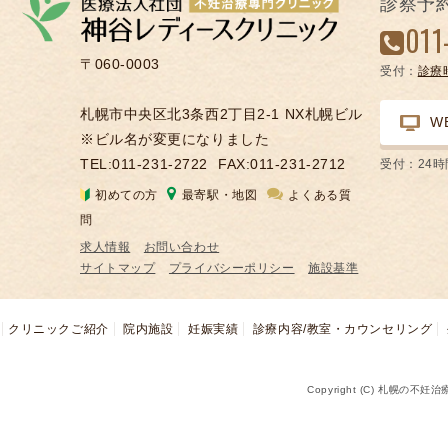
診察予
凍
011
結
〒060-0003
受付：
診療
不
妊
札幌市中央区北3条西2丁目2-1 NX札幌ビル
W
治
※ビル名が変更になりました
療
TEL:011-231-2722
FAX:011-231-2712
受付：24
の
初めての方
最寄駅・地図
よくある質
用
問
語
求人情報
お問い合わせ
合
サイトマップ
プライバシーポリシー
施設基準
併
症
クリニックご紹介
院内施設
妊娠実績
診療内容/教室・カウンセリング
Copyright (C) 札幌