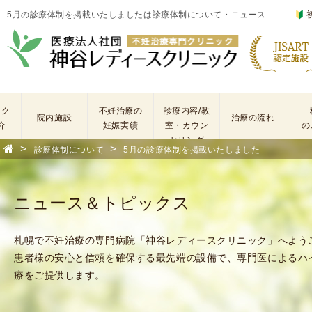
5月の診療体制を掲載いたしましたは診療体制について・ニュース
ック
不妊治療の
診療内容/教
院内施設
治療の流れ
介
妊娠実績
室・カウン
の
セリング
>
>
診療体制について
5月の診療体制を掲載いたしました
基
不
本
妊
検
治
ニュース＆トピックス
査
療
手
に
術
係
札幌で不妊治療の専門病院「神谷レディースクリニック」へよう
・
わ
患者様の安心と信頼を確保する最先端の設備で、専門医によるハ
薬
る
療をご提供します。
剤
費
を
用