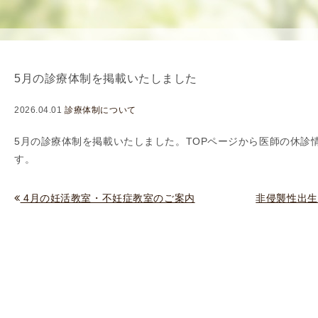
使
生
用
殖
し
補
て
助
5月の診療体制を掲載いたしました
の
医
治
療
2026.04.01
診療体制について
療
（
タ
A
5
月の診療体制を掲載いたしました。TOPページから
医師の休診
イ
R
す。
ミ
T
ン
）
4月の妊活教室・不妊症教室のご案内
非侵襲性出生前
グ
料
法
金
人
工
授
精
（