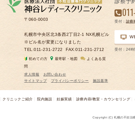
診察予
凍
011
結
〒060-0003
受付：
診療
不
妊
札幌市中央区北3条西2丁目2-1 NX札幌ビル
W
治
※ビル名が変更になりました
療
TEL:011-231-2722
FAX:011-231-2712
受付：24
の
初めての方
最寄駅・地図
よくある質
用
問
語
求人情報
お問い合わせ
合
サイトマップ
プライバシーポリシー
施設基準
併
症
クリニックご紹介
院内施設
妊娠実績
診療内容/教室・カウンセリング
Copyright (C) 札幌