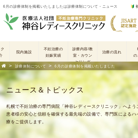
6月の診療体制を掲載いたしましたは診療体制について・ニュース
ック
不妊治療の
診療内容/教
院内施設
治療の流れ
介
妊娠実績
室・カウン
の
セリング
>
>
診療体制について
6月の診療体制を掲載いたしました
基
不
本
妊
検
治
ニュース＆トピックス
査
療
手
に
術
係
札幌で不妊治療の専門病院「神谷レディースクリニック」へよう
・
わ
患者様の安心と信頼を確保する最先端の設備で、専門医によるハ
薬
る
療をご提供します。
剤
費
を
用