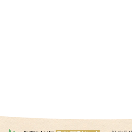
I
U
I
）
生
殖
補
助
医
療
（
A
R
T
）
卵
子
の