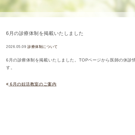
使
生
用
殖
し
補
て
助
6月の診療体制を掲載いたしました
の
医
治
療
2026.05.09
診療体制について
療
（
タ
A
6
月の診療体制を掲載いたしました。TOPページから
医師の休診
イ
R
す。
ミ
T
ン
）
6月の妊活教室のご案内
グ
料
法
金
人
工
授
精
（