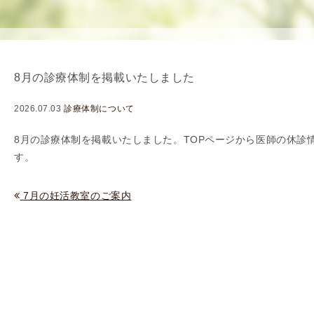
使
生
用
殖
し
補
て
助
8月の診療体制を掲載いたしました
の
医
治
療
2026.07.03
診療体制について
療
（
タ
A
8
月の診療体制を掲載いたしました。TOPページから
医師の休診
イ
R
す。
ミ
T
ン
）
7月の妊活教室のご案内
グ
料
法
金
人
工
授
精
（