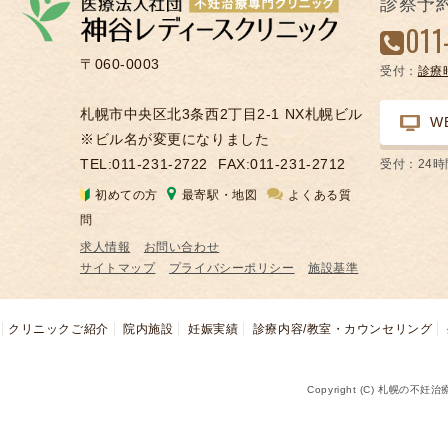
診察予
凍
011
結
〒060-0003
受付：
診療
不
妊
札幌市中央区北3条西2丁目2-1 NX札幌ビル
W
治
※ビル名が変更になりました
療
TEL:011-231-2722
FAX:011-231-2712
受付：24
の
初めての方
最寄駅・地図
よくある質
用
問
語
求人情報
お問い合わせ
合
サイトマップ
プライバシーポリシー
施設基準
併
症
クリニックご紹介
院内施設
妊娠実績
診療内容/教室・カウンセリング
Copyright (C) 札幌