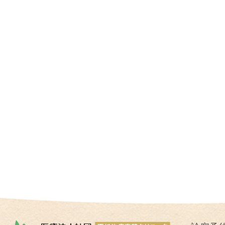
I
U
I
）
生
殖
補
助
医
療
（
A
R
T
）
卵
子
の