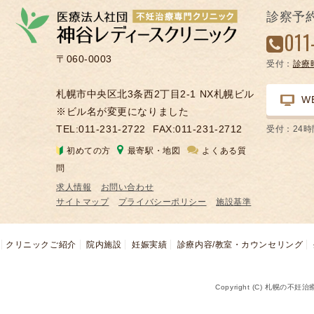
の
診察予
凍
011
結
〒060-0003
受付：
診療
不
妊
札幌市中央区北3条西2丁目2-1 NX札幌ビル
W
治
※ビル名が変更になりました
療
TEL:011-231-2722
FAX:011-231-2712
受付：24
の
初めての方
最寄駅・地図
よくある質
用
問
語
求人情報
お問い合わせ
合
サイトマップ
プライバシーポリシー
施設基準
併
症
クリニックご紹介
院内施設
妊娠実績
診療内容/教室・カウンセリング
Copyright (C) 札幌