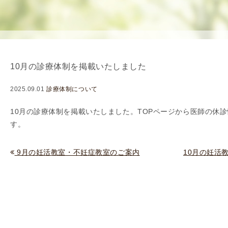
を
用
使
生
用
殖
し
補
て
助
10月の診療体制を掲載いたしました
の
医
治
療
2025.09.01
診療体制について
療
（
タ
A
10
月の診療体制を掲載いたしました。TOPページから
医師の休診
イ
R
す。
ミ
T
ン
）
9月の妊活教室・不妊症教室のご案内
10月の妊活
グ
料
法
金
人
工
授
精