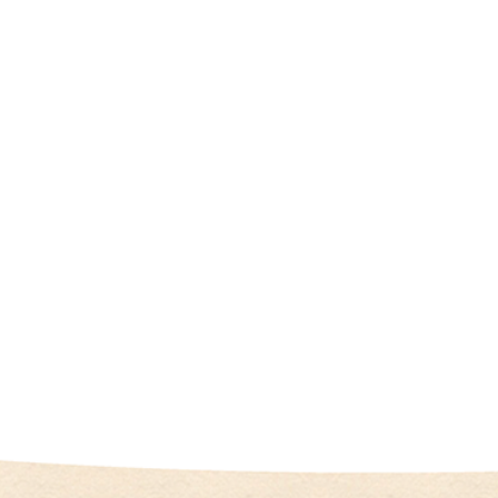
（
I
U
I
）
生
殖
補
助
医
療
（
A
R
T
）
卵
子