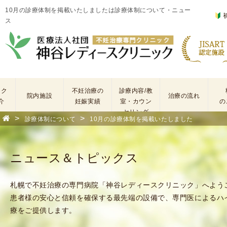
10月の診療体制を掲載いたしましたは診療体制について・ニュー
ス
ック
不妊治療の
診療内容/教
院内施設
治療の流れ
介
妊娠実績
室・カウン
の
セリング
>
>
診療体制について
10月の診療体制を掲載いたしました
基
不
本
妊
検
治
ニュース＆トピックス
査
療
手
に
術
係
札幌で不妊治療の専門病院「神谷レディースクリニック」へよう
・
わ
患者様の安心と信頼を確保する最先端の設備で、専門医によるハ
薬
る
療をご提供します。
剤
費