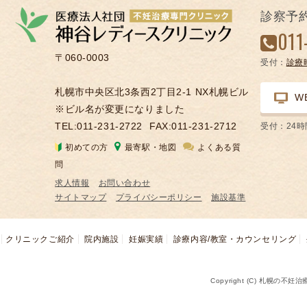
の
診察予
凍
011
結
〒060-0003
受付：
診療
不
妊
札幌市中央区北3条西2丁目2-1 NX札幌ビル
W
治
※ビル名が変更になりました
療
TEL:011-231-2722
FAX:011-231-2712
受付：24
の
初めての方
最寄駅・地図
よくある質
用
問
語
求人情報
お問い合わせ
合
サイトマップ
プライバシーポリシー
施設基準
併
症
クリニックご紹介
院内施設
妊娠実績
診療内容/教室・カウンセリング
Copyright (C) 札幌