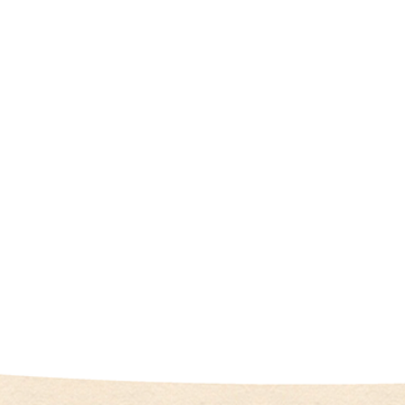
（
I
U
I
）
生
殖
補
助
医
療
（
A
R
T
）
卵
子