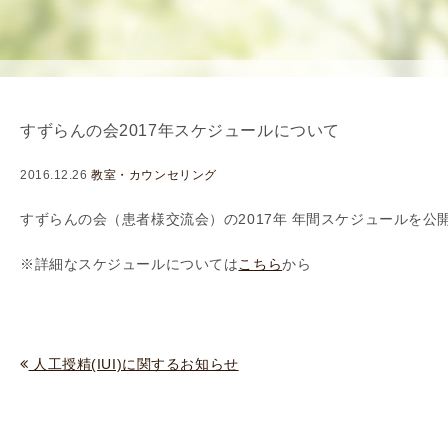
を
用
使
生
用
殖
し
補
て
助
すずらんの会2017年スケジュールについて
の
医
治
療
2016.12.26
教室・カウンセリング
療
（
タ
A
すずらんの会（患者様交流会）の2017年 年間スケジュールを公
イ
R
※詳細なスケジュールについては
こちら
から
ミ
T
ン
）
グ
料
法
金
人工授精(IUI)に関するお知らせ
人
工
授
精