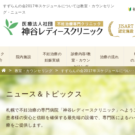
すずらんの会2017年スケジュールについては教室・カウンセリン
グ・ニュース
ック
不妊治療の
診療内容/教
院内施設
治療の流れ
介
妊娠実績
室・カウン
の
セリング
>
>
教室・カウンセリング
すずらんの会2017年スケジュールについ･･
基
不
本
妊
検
治
ニュース＆トピックス
査
療
手
に
術
係
札幌で不妊治療の専門病院「神谷レディースクリニック」へよう
・
わ
患者様の安心と信頼を確保する最先端の設備で、専門医によるハ
薬
る
療をご提供します。
剤
費