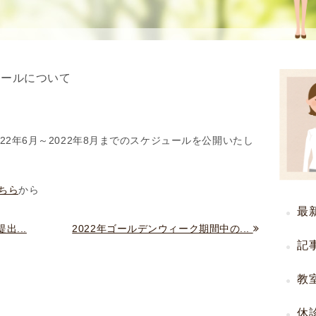
使
生
用
殖
し
補
て
助
ュールについて
の
医
治
療
療
（
タ
A
22年6月～2022年8月までのスケジュールを公開いたし
イ
R
ミ
T
ちら
から
ン
）
グ
料
最
法
金
...
2022年ゴールデンウィーク期間中の...
人
記
工
授
教
精
休
（