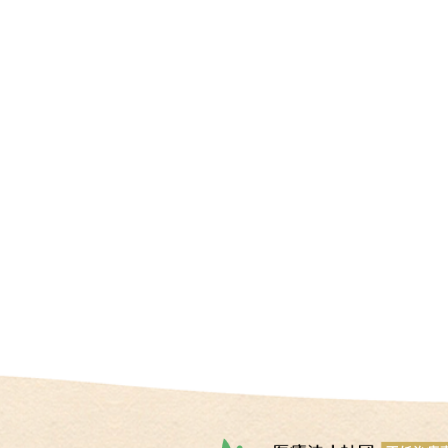
情
報
施
設
基
準
プ
ラ
イ
バ
シ
ー
ポ
リ
シ
ー