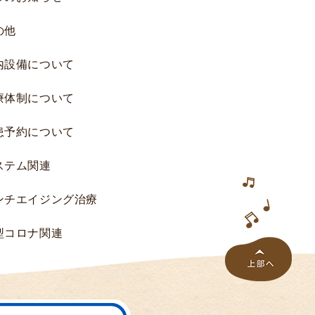
究
の他
へ
の
内設備について
ご
協
療体制について
力
の
患予約について
お
願
ステム関連
い
研
ンチエイジング治療
究
一
型コロナ関連
覧
研
究
結
果