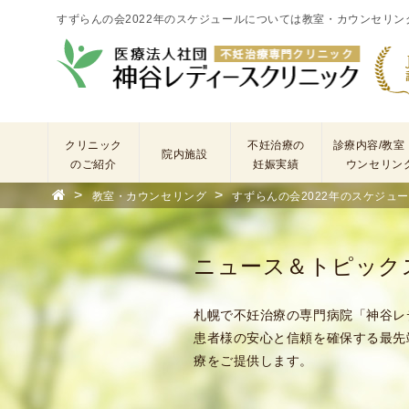
すずらんの会2022年のスケジュールについては教室・カウンセリン
クリニック
不妊治療の
診療内容/教室
院内施設
のご紹介
妊娠実績
ウンセリン
>
>
教室・カウンセリング
すずらんの会2022年のスケジュー
院
長
あ
ニュース＆トピック
い
さ
つ
札幌で不妊治療の専門病院「神谷レ
(
患者様の安心と信頼を確保する最先
基
療をご提供します。
本
理