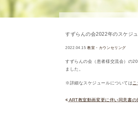
念
・
方
針
すずらんの会2022年のスケジ
)
医
2022.04.15
教室・カウンセリング
師
・
すずらんの会（患者様交流会）の20
ス
ました。
タ
※詳細なスケジュールについては
こ
ッ
フ
部
ART教室動画変更に伴い同意書の提出
門
紹
介
求
人