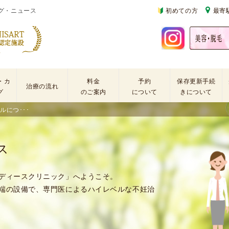
グ・ニュース
初めての方
最寄
・カ
料金
予約
保存更新手続
治療の流れ
グ
のご案内
について
きについて
ルにつ･･･
基
不
初
本
妊
診
検
治
の
ス
査
療
方
手
に
再
術
係
診
ディースクリニック」へようこそ。
・
わ
の
端の設備で、専門医によるハイレベルな不妊治
薬
る
方
剤
費
を
用