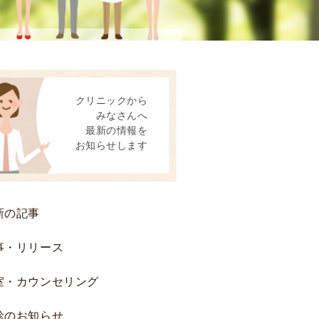
患
者
様
へ
後
クリニックから
方
みなさんへ
視
最新の情報を
的
お知らせします
研
究
お
よ
新の記事
び
前
事・リリース
方
室・カウンセリング
視
的
診のお知らせ
研