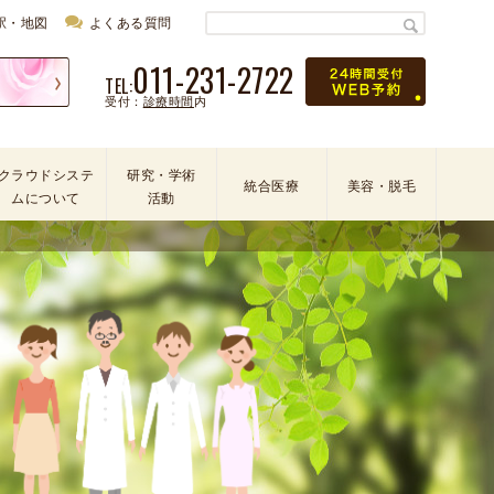
駅・地図
よくある質問
011-231-2722
TEL:
受付：
診療時間
内
クラウドシステ
研究・学術
統合医療
美容・脱毛
ムについて
活動
学
会
・
論
文
・
学
術
活
動