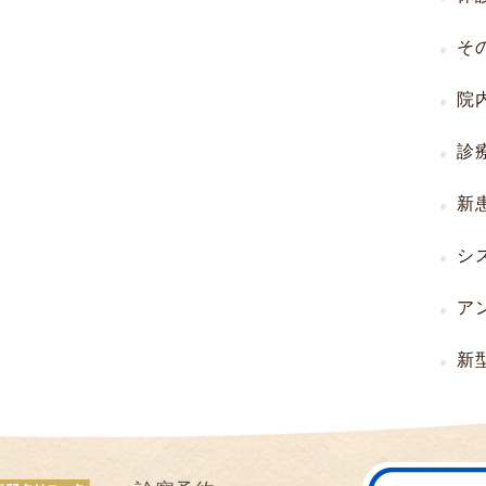
I
そ
U
I
院
）
生
診
殖
補
新
助
医
シ
療
（
ア
A
R
新
T
）
卵
子
の