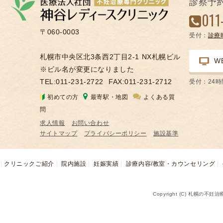
診察予
凍
011
結
〒060-0003
受付：
診療
不
妊
札幌市中央区北3条西2丁目2-1 NX札幌ビル
W
治
※ビル名が変更になりました
療
TEL:011-231-2722
FAX:011-231-2712
受付：24
の
初めての方
最寄駅・地図
よくある質
用
問
語
求人情報
お問い合わせ
合
サイトマップ
プライバシーポリシー
施設基準
併
症
クリニックご紹介
院内施設
妊娠実績
診療内容/教室・カウンセリング
Copyright (C) 札幌