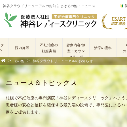
神谷クラウドリニューアルのお知らせはその他・ニュース
ック
不妊治療の
診療内容/教
院内施設
治療の流れ
介
妊娠実績
室・カウン
の
セリング
>
>
その他
神谷クラウドリニューアルのお知らせ
基
不
本
妊
検
治
ニュース＆トピックス
査
療
手
に
術
係
札幌で不妊治療の専門病院「神谷レディースクリニック」へよう
・
わ
患者様の安心と信頼を確保する最先端の設備で、専門医によるハ
薬
る
療をご提供します。
剤
費
を
用