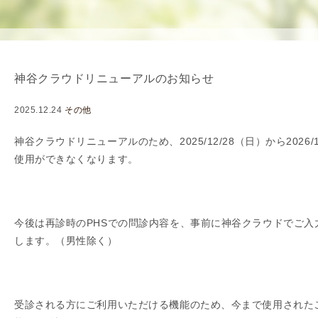
使
生
用
殖
し
補
て
助
神谷クラウドリニューアルのお知らせ
の
医
治
療
2025.12.24
その他
療
（
タ
A
神谷クラウドリニューアルのため、2025/12/28（日）から2026
イ
R
使用ができなくなります。
ミ
T
ン
）
グ
料
今後は再診時のPHSでの問診内容を、事前に神谷クラウドでご入
法
金
します。（男性除く）
人
工
授
精
受診される方にご利用いただける機能のため、今まで使用された
（