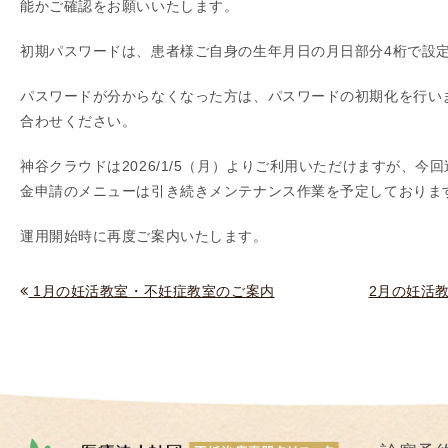
能かご確認をお願いいたします。
I
U
初期パスワードは、患者様ご自身の生年月日の月日部分4桁で設
I
パスワードが分からなくなった方は、パスワードの初期化を行い
）
合わせください。
生
殖
神谷クラウドは2026/1/5（月）よりご利用いただけますが、今
補
金申請のメニューは引き続きメンテナンス作業を予定しておりま
助
医
運用開始時に再度ご案内いたします。
療
（
1月の妊活教室・不妊症教室のご案内
2月の妊活
A
R
T
）
卵
子
の