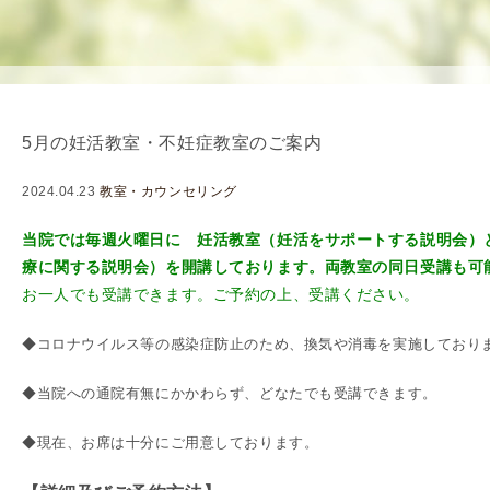
を
用
使
生
用
殖
し
補
て
助
5月の妊活教室・不妊症教室のご案内
の
医
治
療
2024.04.23
教室・カウンセリング
療
（
タ
A
当院では毎週火曜日に 妊活教室（妊活をサポートする説明会）
イ
R
療に関する説明会）を開講しております。両教室の同日受講も可
ミ
T
お一人でも受講できます。
ご予約の上、受講ください
。
ン
）
◆コロナウイルス等の感染症防止のため、換気や消毒を実施しており
グ
料
法
金
◆当院への通院有無にかかわらず、どなたでも受講できます。
人
工
◆現在、お席は十分にご用意しております。
授
精