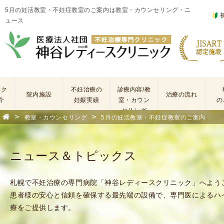
5月の妊活教室・不妊症教室のご案内は教室・カウンセリング・ニ
ュース
ック
不妊治療の
診療内容/教
院内施設
治療の流れ
介
妊娠実績
室・カウン
の
セリング
>
>
教室・カウンセリング
5月の妊活教室・不妊症教室のご案内
基
不
本
妊
検
治
ニュース＆トピックス
査
療
手
に
術
係
札幌で不妊治療の専門病院「神谷レディースクリニック」へよう
・
わ
患者様の安心と信頼を確保する最先端の設備で、専門医によるハ
薬
る
療をご提供します。
剤
費