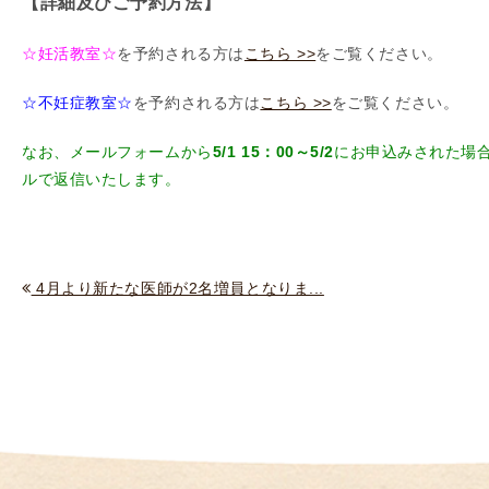
【詳細及びご予約方法】
（
I
☆妊活教室☆
を予約される方は
こちら >>
をご覧ください。
U
I
☆不妊症教室☆
を予約される方は
こちら >>
をご覧ください。
）
なお、メールフォームから
5/1 15：00～5/2
にお申込みされた場
生
ルで返信いたします。
殖
補
助
医
4月より新たな医師が2名増員となりま...
療
（
A
R
T
）
卵
子