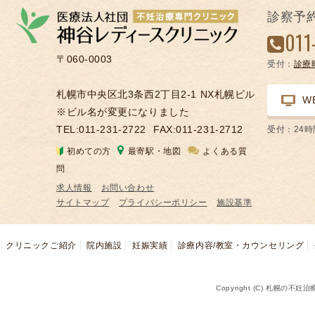
の
診察予
凍
011
結
〒060-0003
受付：
診療
不
妊
札幌市中央区北3条西2丁目2-1 NX札幌ビル
W
治
※ビル名が変更になりました
療
TEL:011-231-2722
FAX:011-231-2712
受付：24
の
初めての方
最寄駅・地図
よくある質
用
問
語
求人情報
お問い合わせ
合
サイトマップ
プライバシーポリシー
施設基準
併
症
クリニックご紹介
院内施設
妊娠実績
診療内容/教室・カウンセリング
Copyright (C) 札幌