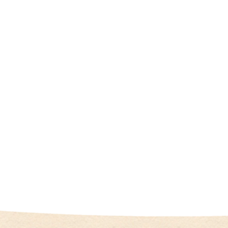
（
I
U
I
）
生
殖
補
助
医
療
（
A
R
T
）
卵
子