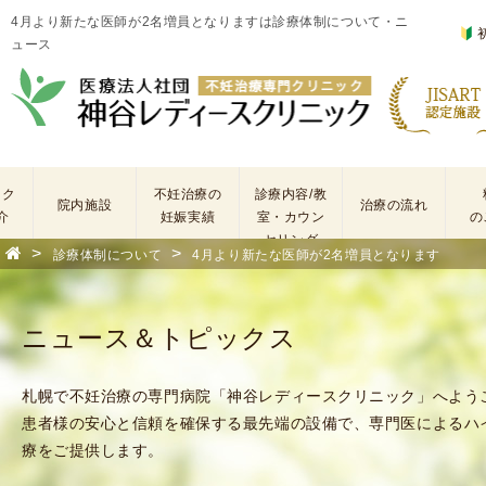
4月より新たな医師が2名増員となりますは診療体制について・ニ
ュース
ック
不妊治療の
診療内容/教
院内施設
治療の流れ
介
妊娠実績
室・カウン
の
セリング
>
>
診療体制について
4月より新たな医師が2名増員となります
基
不
本
妊
検
治
ニュース＆トピックス
査
療
手
に
術
係
札幌で不妊治療の専門病院「神谷レディースクリニック」へよう
・
わ
患者様の安心と信頼を確保する最先端の設備で、専門医によるハ
薬
る
療をご提供します。
剤
費