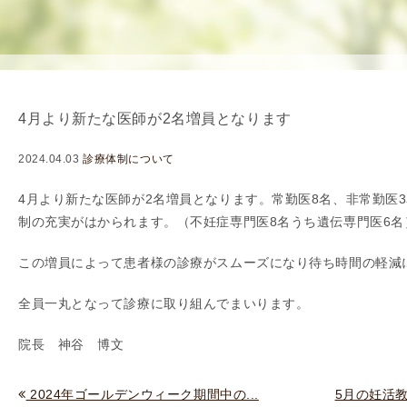
を
用
使
生
用
殖
し
補
て
助
4月より新たな医師が2名増員となります
の
医
治
療
2024.04.03
診療体制について
療
（
タ
A
4
月より新たな医師が
2
名増員となります。常勤医
8
名、非常勤医
3
イ
R
制の充実がはかられます。（不妊症専門医
8
名うち遺伝専門医
6
名
ミ
T
この増員によって患者様の診療がスムーズになり待ち時間の軽減
ン
）
グ
料
全員一丸となって診療に取り組んでまいります。
法
金
人
院長 神谷 博文
工
授
2024年ゴールデンウィーク期間中の...
5月の妊活
精