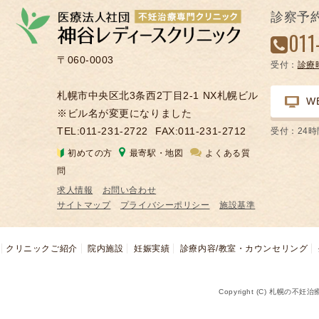
の
診察予
凍
011
結
〒060-0003
受付：
診療
不
妊
札幌市中央区北3条西2丁目2-1 NX札幌ビル
W
治
※ビル名が変更になりました
療
TEL:011-231-2722
FAX:011-231-2712
受付：24
の
初めての方
最寄駅・地図
よくある質
用
問
語
求人情報
お問い合わせ
合
サイトマップ
プライバシーポリシー
施設基準
併
症
クリニックご紹介
院内施設
妊娠実績
診療内容/教室・カウンセリング
Copyright (C) 札幌