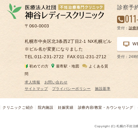
の
診察予
凍
011
結
〒060-0003
受付：
診療
不
妊
札幌市中央区北3条西2丁目2-1 NX札幌ビル
W
治
※ビル名が変更になりました
療
TEL:011-231-2722
FAX:011-231-2712
受付：24
の
初めての方
最寄駅・地図
よくある質
用
問
語
求人情報
お問い合わせ
合
サイトマップ
プライバシーポリシー
施設基準
併
症
クリニックご紹介
院内施設
妊娠実績
診療内容/教室・カウンセリング
Copyright (C) 札幌