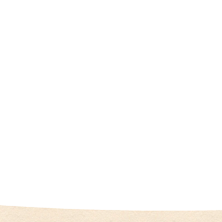
（
I
U
I
）
生
殖
補
助
医
療
（
A
R
T
）
卵
子