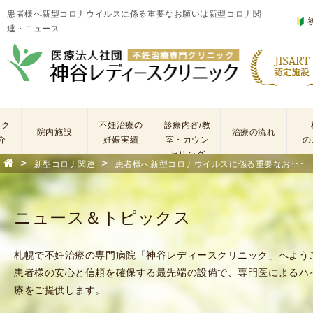
患者様へ新型コロナウイルスに係る重要なお願いは新型コロナ関
連・ニュース
ック
不妊治療の
診療内容/教
院内施設
治療の流れ
介
妊娠実績
室・カウン
の
セリング
>
>
新型コロナ関連
患者様へ新型コロナウイルスに係る重要なお･･･
基
不
本
妊
検
治
ニュース＆トピックス
査
療
手
に
術
係
札幌で不妊治療の専門病院「神谷レディースクリニック」へよう
・
わ
患者様の安心と信頼を確保する最先端の設備で、専門医によるハ
薬
る
療をご提供します。
剤
費