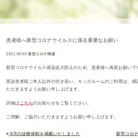
を
用
使
生
用
殖
し
補
て
助
患者様へ新型コロナウイルスに係る重要なお願い
の
医
治
療
2021.08.05
新型コロナ関連
療
（
タ
A
新型コロナウイルス感染拡大防止のため、患者様へ再度お願いで
イ
R
受診患者様ご本人以外の付き添い、キッズルームのご利用は、感
ミ
T
ただきますようお願い申し上げます。
ン
）
グ
料
詳細は
こちら
のお知らせをご覧ください。
法
金
人
ご理解、ご協力いただきますようお願い申し上げます。
工
授
9月の診療体制を掲載いたしました
新型コロ
精