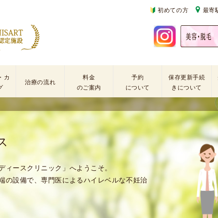
初めての方
最寄
・カ
料金
予約
保存更新手続
治療の流れ
グ
のご案内
について
きについて
基
不
初
本
妊
診
検
治
の
ス
査
療
方
手
に
再
術
係
診
ディースクリニック」へようこそ。
・
わ
の
端の設備で、専門医によるハイレベルな不妊治
薬
る
方
剤
費
を
用