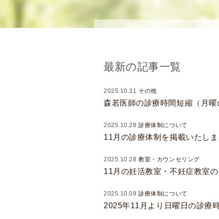
念
・
方
針
)
最新の記事一覧
医
師
2025.10.31
その他
・
森若医師の診療時間短縮（月曜
ス
タ
2025.10.28
診療体制について
ッ
11月の診療体制を掲載いたし
フ
部
2025.10.28
教室・カウンセリング
門
11月の妊活教室・不妊症教室
紹
介
2025.10.09
診療体制について
求
2025年11月より日曜日の診
人