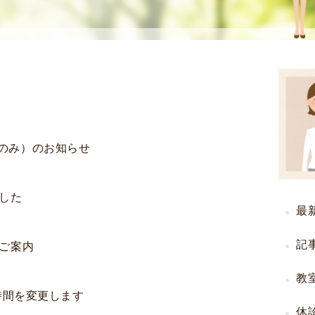
使
生
用
殖
し
補
て
助
の
医
治
療
療
（
タ
A
のみ）のお知らせ
イ
R
ミ
T
ン
）
ました
グ
料
最
法
金
人
記
のご案内
工
授
教
療時間を変更します
精
休
（