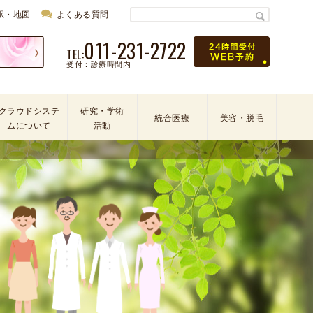
駅・地図
よくある質問
011-231-2722
TEL:
受付：
診療時間
内
クラウドシステ
研究・学術
統合医療
美容・脱毛
ムについて
活動
学
会
・
論
文
・
学
術
活
動