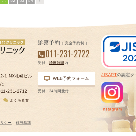
…
52
53
54
›
凍
結
不
妊
治
診察予約
［ 完全予約制 ］
療
011-231-2722
の
用
受付：
診療時間
内
語
JISART
の認定ク
合
-1 NX札幌ビル
WEB予約フォーム
併
た
症
011-231-2712
受付：24時間受付
図
よくある質
Instagram
ポリシー
施設基準