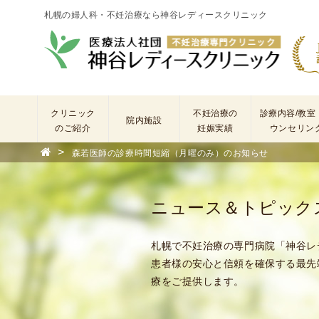
札幌の婦人科・不妊治療なら神谷レディースクリニック
クリニック
不妊治療の
診療内容/教室
院内施設
のご紹介
妊娠実績
ウンセリン
>
森若医師の診療時間短縮（月曜のみ）のお知らせ
院
長
あ
ニュース＆トピック
い
さ
つ
札幌で不妊治療の専門病院「神谷レ
(
患者様の安心と信頼を確保する最先
基
療をご提供します。
本
理