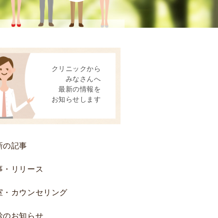
患
者
様
へ
後
クリニックから
方
みなさんへ
視
最新の情報を
的
お知らせします
研
究
お
よ
新の記事
び
前
事・リリース
方
室・カウンセリング
視
的
診のお知らせ
研