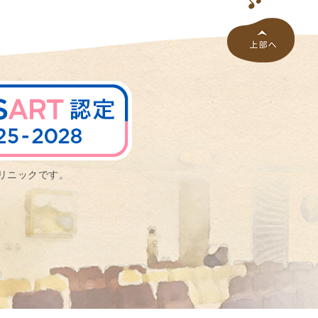
の
報
告
リニックです。