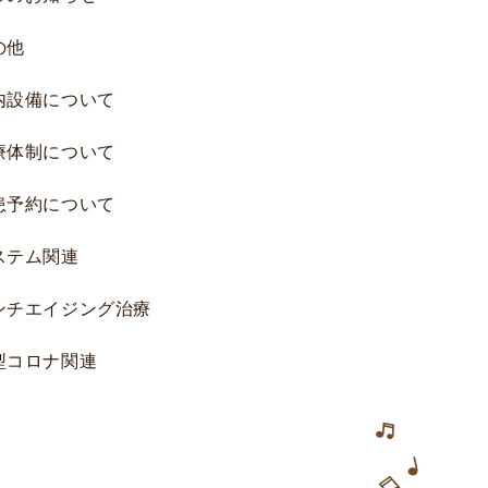
究
の他
へ
の
内設備について
ご
協
療体制について
力
の
患予約について
お
願
ステム関連
い
研
ンチエイジング治療
究
一
型コロナ関連
覧
研
究
結
果