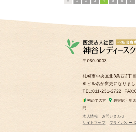
«
1
2
3
4
5
6
7
〒060-0003
札幌市中央区北3条西2丁目2
※ビル名が変更になりまし
TEL:011-231-2722
FAX:
初めての方
最寄駅・地
問
求人情報
お問い合わせ
サイトマップ
プライバシー