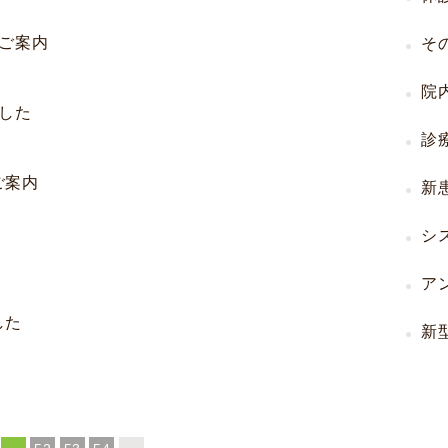
I
のご案内
そ
U
I
院
）
ました
生
診
殖
補
ご案内
新
助
医
シ
療
（
ア
A
した
R
新
T
）
卵
子
の