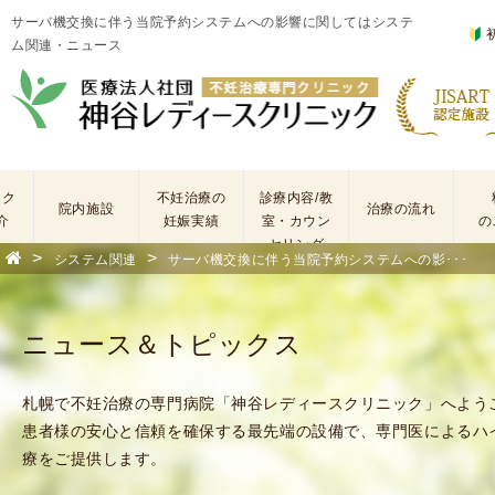
サーバ機交換に伴う当院予約システムへの影響に関してはシステ
ム関連・ニュース
ック
不妊治療の
診療内容/教
院内施設
治療の流れ
介
妊娠実績
室・カウン
の
セリング
>
>
システム関連
サーバ機交換に伴う当院予約システムへの影･･･
基
不
本
妊
検
治
ニュース＆トピックス
査
療
手
に
術
係
札幌で不妊治療の専門病院「神谷レディースクリニック」へよう
・
わ
患者様の安心と信頼を確保する最先端の設備で、専門医によるハ
薬
る
療をご提供します。
剤
費