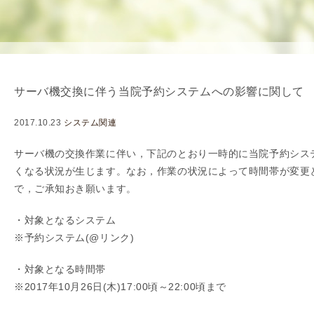
を
用
使
生
用
殖
し
補
て
助
サーバ機交換に伴う当院予約システムへの影響に関して
の
医
治
療
2017.10.23
システム関連
療
（
タ
A
サーバ機の交換作業に伴い，下記のとおり一時的に当院予約シス
イ
R
くなる状況が生じます。なお，作業の状況によって時間帯が変更
ミ
T
で，ご承知おき願います。
ン
）
・対象となるシステム
グ
料
※予約システム(@リンク)
法
金
人
・対象となる時間帯
工
※2017年10月26日(木)17:00頃～22:00頃まで
授
精