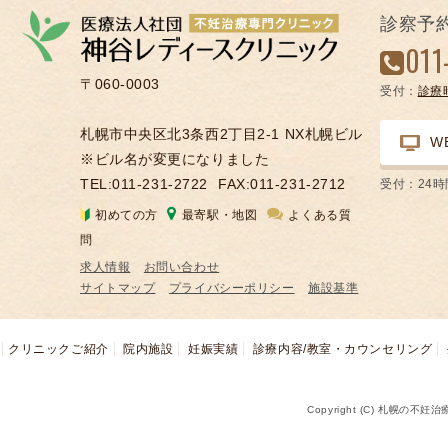
の
診察予
凍
011
結
〒060-0003
受付：
診療
不
妊
札幌市中央区北3条西2丁目2-1 NX札幌ビル
W
治
※ビル名が変更になりました
療
TEL:011-231-2722
FAX:011-231-2712
受付：24
の
初めての方
最寄駅・地図
よくある質
用
問
語
求人情報
お問い合わせ
合
サイトマップ
プライバシーポリシー
施設基準
併
症
クリニックご紹介
院内施設
妊娠実績
診療内容/教室・カウンセリング
Copyright (C) 札幌