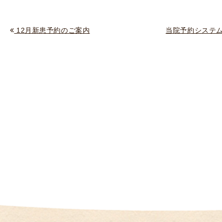
（
I
12月新患予約のご案内
当院予約システム
U
I
）
生
殖
補
助
医
療
（
A
R
T
）
卵
子