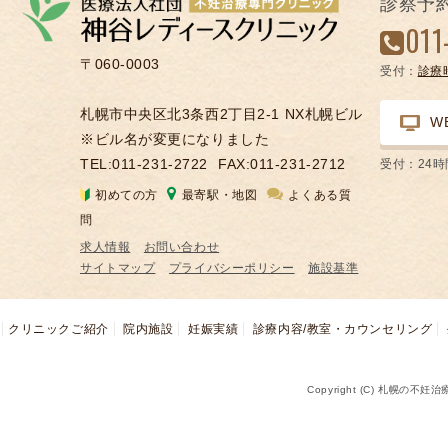
診察予
凍
011
結
〒060-0003
受付：
診療
不
妊
札幌市中央区北3条西2丁目2-1 NX札幌ビル
W
治
※ビル名が変更になりました
療
TEL:011-231-2722
FAX:011-231-2712
受付：24
の
初めての方
最寄駅・地図
よくある質
用
問
語
求人情報
お問い合わせ
合
サイトマップ
プライバシーポリシー
施設基準
併
症
クリニックご紹介
院内施設
妊娠実績
診療内容/教室・カウンセリング
Copyright (C) 札幌