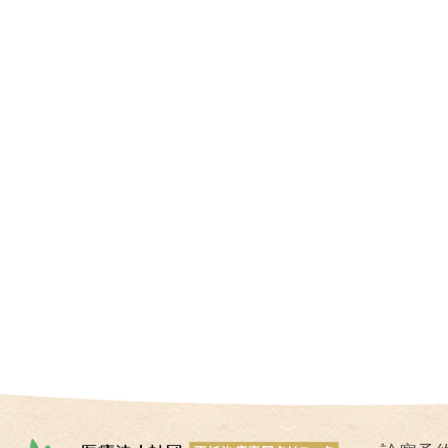
I
U
I
）
生
殖
補
助
医
療
（
A
R
T
）
卵
子
の