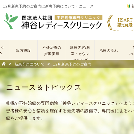
12月新患予約のご案内は新患予約について・ニュース
ック
不妊治療の
診療内容/教
院内施設
治療の流れ
介
妊娠実績
室・カウン
の
セリング
>
>
新患予約について
12月新患予約のご案内
基
不
本
妊
検
治
ニュース＆トピックス
査
療
手
に
術
係
札幌で不妊治療の専門病院「神谷レディースクリニック」へよう
・
わ
患者様の安心と信頼を確保する最先端の設備で、専門医によるハ
薬
る
療をご提供します。
剤
費
を
用