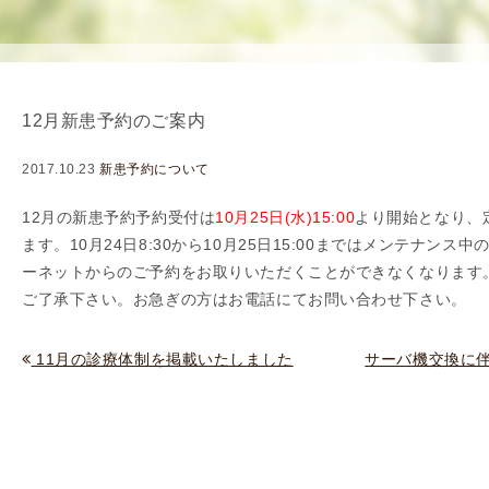
使
生
用
殖
し
補
て
助
12月新患予約のご案内
の
医
治
療
2017.10.23
新患予約について
療
（
タ
A
12月の新患予約予約受付は
10
月25日(水)15:00
より開始となり、
イ
R
ます。10月24日8
:30
から10月25日15:00まではメンテナンス中
ミ
T
ーネットからのご予約をお取りいただくことができなくなります
ン
）
ご了承下さい。お急ぎの方はお電話にてお問い合わせ下さい。
グ
料
法
金
11月の診療体制を掲載いたしました
サーバ機交換に伴
人
工
授
精
（