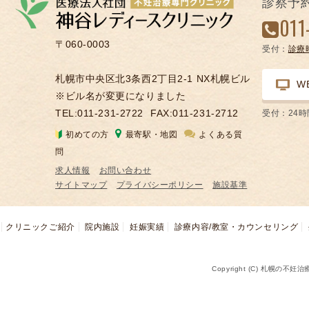
診察予
凍
011
結
〒060-0003
受付：
診療
不
妊
札幌市中央区北3条西2丁目2-1 NX札幌ビル
W
治
※ビル名が変更になりました
療
TEL:011-231-2722
FAX:011-231-2712
受付：24
の
初めての方
最寄駅・地図
よくある質
用
問
語
求人情報
お問い合わせ
合
サイトマップ
プライバシーポリシー
施設基準
併
症
クリニックご紹介
院内施設
妊娠実績
診療内容/教室・カウンセリング
Copyright (C) 札幌