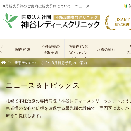
8月新患予約のご案内は新患予約について・ニュース
ック
不妊治療の
診療内容/教
院内施設
治療の流れ
介
妊娠実績
室・カウン
の
セリング
>
>
新患予約について
8月新患予約のご案内
基
不
本
妊
検
治
ニュース＆トピックス
査
療
手
に
術
係
札幌で不妊治療の専門病院「神谷レディースクリニック」へよう
・
わ
患者様の安心と信頼を確保する最先端の設備で、専門医によるハ
薬
る
療をご提供します。
剤
費
を
用