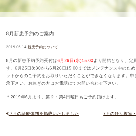
使
生
用
殖
し
補
て
助
8月新患予約のご案内
の
医
治
療
2019.06.14
新患予約について
療
（
タ
A
8月の新患予約予約受付は
6
月26日(水)15:00
より開始となり、定
イ
R
す。6月25日8
:30
から6月26日15:00まではメンテナンス中のた
ミ
T
ットからのご予約をお取りいただくことができなくなります。申
ン
）
承下さい。お急ぎの方はお電話にてお問い合わせ下さい。
グ
料
＊2019年6月より、第２・第4日曜日もご予約頂けます。
法
金
人
工
7月の診療体制を掲載いたしました
7月の妊活教室・
授
精
（