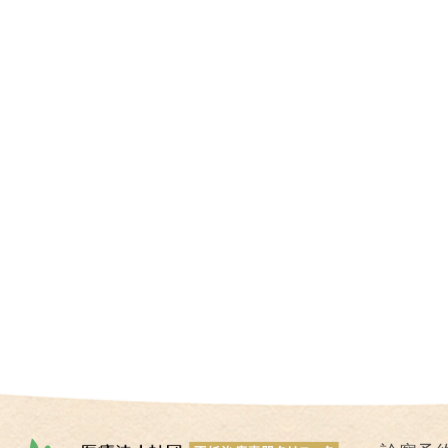
I
U
I
）
生
殖
補
助
医
療
（
A
R
T
）
卵
子
の