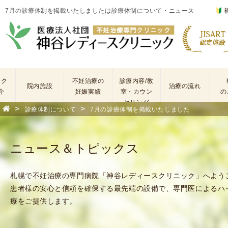
7月の診療体制を掲載いたしましたは診療体制について・ニュース
ック
不妊治療の
診療内容/教
院内施設
治療の流れ
介
妊娠実績
室・カウン
の
セリング
>
>
診療体制について
7月の診療体制を掲載いたしました
基
不
本
妊
検
治
ニュース＆トピックス
査
療
手
に
術
係
札幌で不妊治療の専門病院「神谷レディースクリニック」へよう
・
わ
患者様の安心と信頼を確保する最先端の設備で、専門医によるハ
薬
る
療をご提供します。
剤
費
を
用