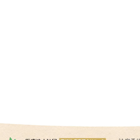
I
U
I
）
生
殖
補
助
医
療
（
A
R
T
）
卵
子
の