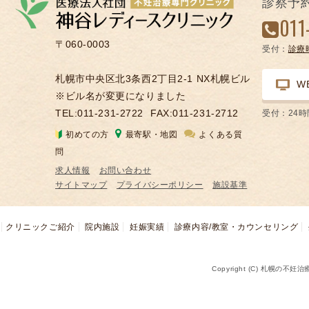
診察予
凍
011
結
〒060-0003
受付：
診療
不
妊
札幌市中央区北3条西2丁目2-1 NX札幌ビル
W
治
※ビル名が変更になりました
療
TEL:011-231-2722
FAX:011-231-2712
受付：24
の
初めての方
最寄駅・地図
よくある質
用
問
語
求人情報
お問い合わせ
合
サイトマップ
プライバシーポリシー
施設基準
併
症
クリニックご紹介
院内施設
妊娠実績
診療内容/教室・カウンセリング
Copyright (C) 札幌