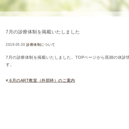
使
生
用
殖
し
補
て
助
7月の診療体制を掲載いたしました
の
医
治
療
2019.05.30
診療体制について
療
（
タ
A
7月の診療体制を掲載いたしました。TOPページから
医師の休診
イ
R
す。
ミ
T
ン
）
6月のART教室（外部枠）のご案内
グ
料
法
金
人
工
授
精
（