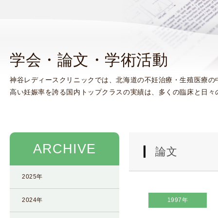
使
生
用
殖
し
補
て
助
学会・論文・学術活動
の
医
治
療
神谷レディースクリニックでは、北海道の不妊治療・生殖医療の
療
（
高い妊娠率を誇る国内トップクラスの実績は、多くの臨床と日々
タ
A
イ
R
ミ
T
ン
）
グ
料
ARCHIVE
論文
法
金
人
2025年
工
授
2024年
1997年
精
（