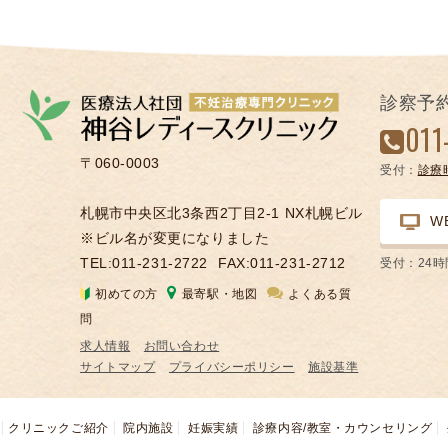
診察予
011
〒060-0003
受付：
診療
札幌市中央区北3条西2丁目2-1 NX札幌ビル
W
※ビル名が変更になりました
TEL:011-231-2722
FAX:011-231-2712
受付：24
初めての方
最寄駅・地図
よくある質
問
求人情報
お問い合わせ
サイトマップ
プライバシーポリシー
施設基準
クリニックご紹介
院内施設
妊娠実績
診療内容/教室・カウンセリング