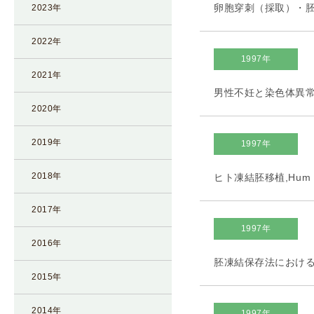
卵胞穿刺（採取）・胚移植
2023年
I
U
2022年
I
1997年
）
2021年
生
男性不妊と染色体異常-IC
殖
2020年
補
助
2019年
1997年
医
療
2018年
ヒト凍結胚移植,Hum Cel
（
A
2017年
R
1997年
T
2016年
）
胚凍結保存法における胚移
2015年
卵
子
2014年
の
1997年