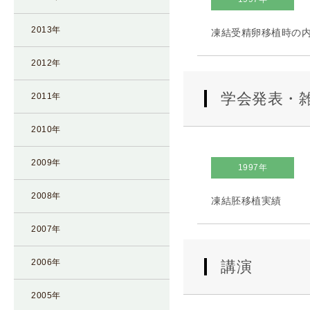
凍
2013年
凍結受精卵移植時の内膜調
結
不
2012年
妊
治
学会発表・
2011年
療
の
2010年
用
語
2009年
1997年
合
併
2008年
凍結胚移植実績
症
2007年
2006年
講演
2005年