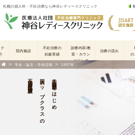
札幌の婦人科・不妊治療なら神谷レディースクリニック
ック
不妊治療の
診療内容/教
院内施設
治療の流れ
介
妊娠実績
室・カウン
の
セリング
>
>
学会・論文・学術活動
1997年
基
不
本
妊
不妊治療・生殖医療実績
国内トップクラスの
学会・学術活動をはじめ
検
治
査
療
手
に
術
係
・
わ
薬
る
剤
費
を
用