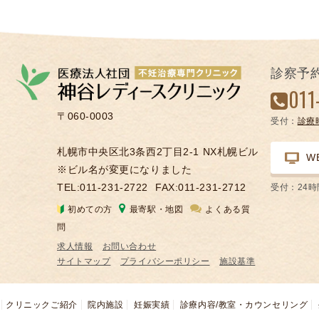
診察予
011
〒060-0003
受付：
診療
札幌市中央区北3条西2丁目2-1 NX札幌ビル
W
※ビル名が変更になりました
TEL:011-231-2722
FAX:011-231-2712
受付：24
初めての方
最寄駅・地図
よくある質
問
求人情報
お問い合わせ
サイトマップ
プライバシーポリシー
施設基準
クリニックご紹介
院内施設
妊娠実績
診療内容/教室・カウンセリング