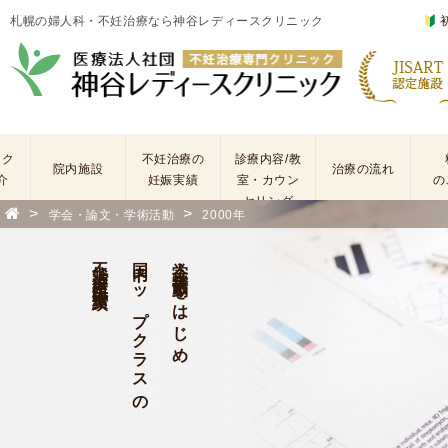
札幌の婦人科・不妊治療なら神谷レディースクリニック
ック
不妊治療の
診療内容/教
院内施設
治療の流れ
介
妊娠実績
室・カウン
の
セリング
>
>
学会・論文・学術活動
2000年
基
不
本
妊
不妊治療・生殖医療実績
国内トップクラスの
学会・学術活動をはじめ
検
治
査
療
手
に
術
係
・
わ
薬
る
剤
費
を
用