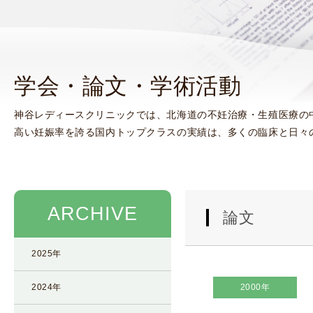
使
生
用
殖
し
補
て
助
学会・論文・学術活動
の
医
治
療
神谷レディースクリニックでは、北海道の不妊治療・生殖医療の
療
（
高い妊娠率を誇る国内トップクラスの実績は、多くの臨床と日々
タ
A
イ
R
ミ
T
ン
）
グ
料
ARCHIVE
論文
法
金
人
2025年
工
授
2024年
2000年
精
（