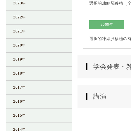
選択的凍結胚移植（全胚凍
2023年
I
U
2022年
I
2000年
）
2021年
生
選択的凍結胚移植の有用
殖
2020年
補
助
2019年
医
学会発表・
療
2018年
（
A
2017年
R
講演
T
2016年
）
2015年
卵
子
2014年
の