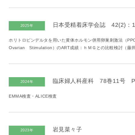
凍
結
不
日本受精着床学会誌 42(2)：162
2025年
妊
治
ホリトロピンデルタを用いた黄体ホルモン併用卵巣刺激法（PPOS:Pro
療
Ovarian Stimulation）のART成績：ｈＭＧとの比較検討（
の
用
語
合
臨床婦人科産科 78巻11号 P10
2024年
併
症
EMMA検査・ALICE検査
岩見菜々子
2023年