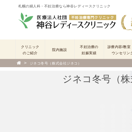
札幌の婦人科・不妊治療なら神谷レディースクリニック
クリニック
不妊治療の
診療内容/教室
院内施設
のご紹介
妊娠実績
ウンセリン
>
ジネコ冬号（株式会社ジネコ）
院
長
ジネコ冬号（株
あ
い
さ
つ
(
基
本
理