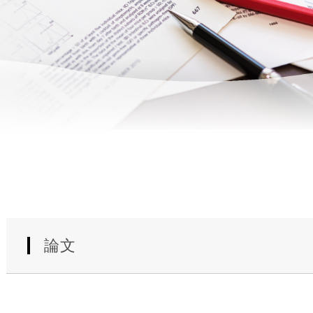
使
生
用
殖
し
補
て
助
の
医
治
療
療
（
タ
A
イ
R
ミ
T
ン
）
グ
料
法
金
人
論文
工
授
精
（