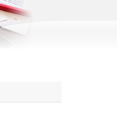
患
者
様
へ
後
方
視
的
研
究
お
よ
び
前
方
視
的
研