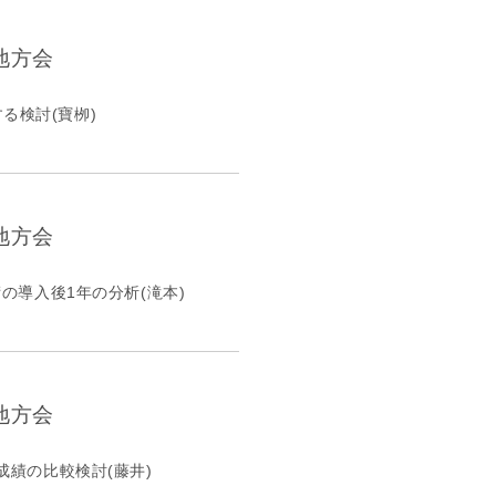
地方会
る検討(寶栁)
地方会
の導入後1年の分析(滝本)
地方会
成績の比較検討(藤井)