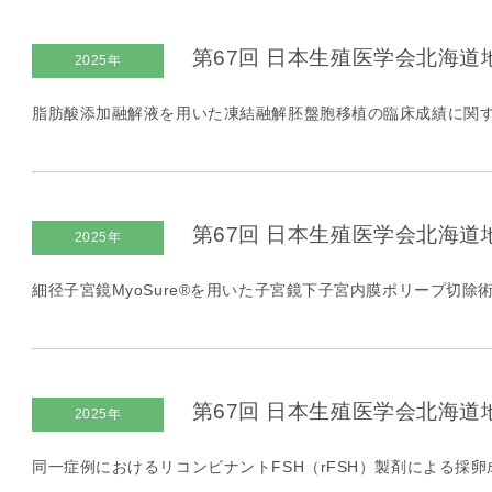
第67回 日本生殖医学会北海道
2025年
脂肪酸添加融解液を用いた凍結融解胚盤胞移植の臨床成績に関す
第67回 日本生殖医学会北海道
2025年
細径子宮鏡MyoSure®を用いた子宮鏡下子宮内膜ポリープ切除術
第67回 日本生殖医学会北海道
2025年
同一症例におけるリコンビナントFSH（rFSH）製剤による採卵