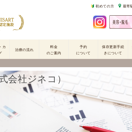
初めての方
最寄
・カ
料金
予約
保存更新手続
治療の流れ
グ
のご案内
について
きについて
基
不
初
本
妊
診
式会社ジネコ）
検
治
の
査
療
方
手
に
再
術
係
診
・
わ
の
薬
る
方
剤
費
を
用