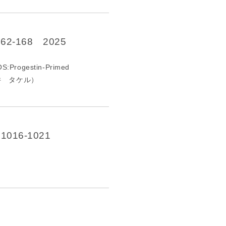
の
報
告
-168 2025
gestin-Primed
藤井 タケル）
16-1021