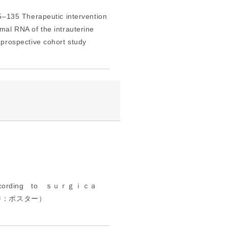
5–135 Therapeutic intervention
al RNA of the intrauterine
prospective cohort study
ording to ｓｕｒｇｉｃａ
藤井：ポスター）