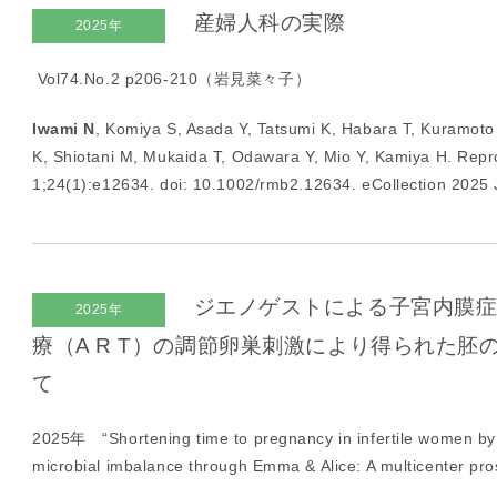
産婦人科の実際
I
2025年
U
Vol74.No.2 p206-210（岩見菜々子）
I
）
Iwami N
, Komiya S, Asada Y, Tatsumi K, Habara T, Kuramoto
生
K, Shiotani M, Mukaida T, Odawara Y, Mio Y, Kamiya H. Rep
殖
1;24(1):e12634. doi: 10.1002/rmb2.12634. eCollection 2025
補
助
医
療
（
ジエノゲストによる子宮内膜症
2025年
A
療（A R T）の調節卵巣刺激により得られた胚
R
て
T
）
2025年 “
Shortening time to pregnancy in infertile women by
卵
microbial imbalance through Emma & Alice: A multicente
子
の