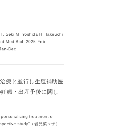
究
へ
の
ご
 T, Seki M, Yoshida H, Takeuchi
協
rod Med Biol. 2025 Feb
力
 Jan-Dec
の
お
願
い
研
治療と並行し生殖補助医
究
の妊娠・出産予後に関し
一
覧
研
 personalizing treatment of
究
r prospective study”（岩見菜々子）
結
果