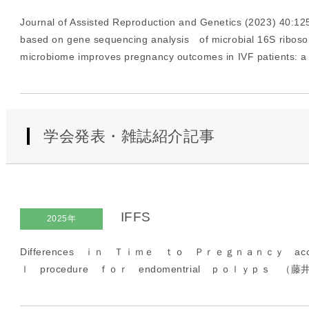
Journal of Assisted Reproduction and Genetics (2023) 40:12
based on gene sequencing analysis of microbial 16S ribosom
microbiome improves pregnancy outcomes in IVF patients: a 
学会発表・雑誌紹介記事
IFFS
2025年
Differences ｉｎ Ｔｉｍｅ ｔｏ Ｐｒｅｇｎａｎｃｙ acc
ｌ procedure ｆｏｒ endomentrial ｐｏｌｙｐｓ （