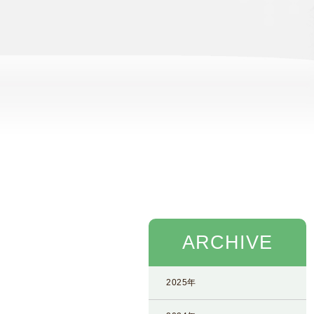
念
・
方
針
)
医
師
・
ス
タ
ッ
フ
部
ARCHIVE
門
紹
介
2025年
求
人