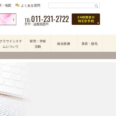
駅・地図
よくある質問
011-231-2722
TEL:
受付：
診療時間
内
クラウドシステ
研究・学術
統合医療
美容・脱毛
ムについて
活動
学
会
・
論
文
・
学
術
活
動