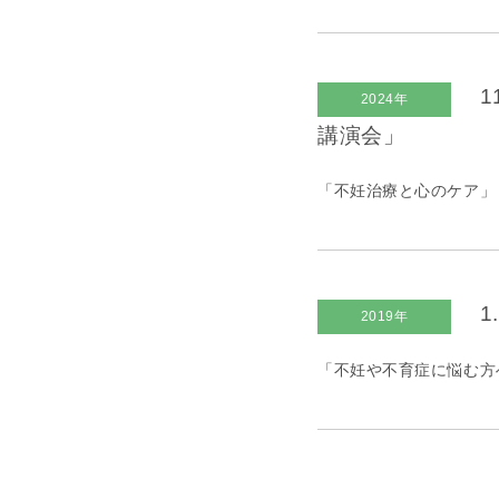
1
2024年
講演会」
「不妊治療と心のケア」
1
2019年
「不妊や不育症に悩む方