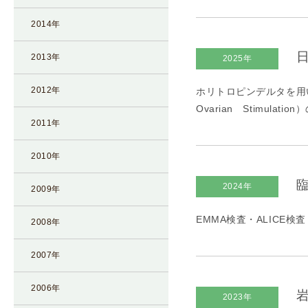
凍
2014年
結
不
日
2013年
2025年
妊
治
2012年
ホリトロピンデルタを用いた
療
Ovarian Stimul
の
2011年
用
語
2010年
合
臨
2024年
併
2009年
症
EMMA検査・ALICE検査
2008年
2007年
2006年
岩
2023年