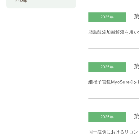
1993年
第
2025年
脂肪酸添加融解液を用い
第
2025年
細径子宮鏡MyoSure
第
2025年
同一症例におけるリコンビ