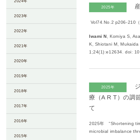
2024年
産
I
2025年
U
2023年
Vol74.No.2 p206-
I
）
2022年
Iwami N
, Komiya S, As
生
K, Shiotani M, Mukaida
殖
2021年
1;24(1):e12634. doi: 1
補
2020年
助
医
2019年
療
（
ジ
2025年
2018年
A
療（A R T）
R
2017年
て
T
）
2016年
2025年 “
Shortening ti
卵
microbial imbalance t
子
2015年
の