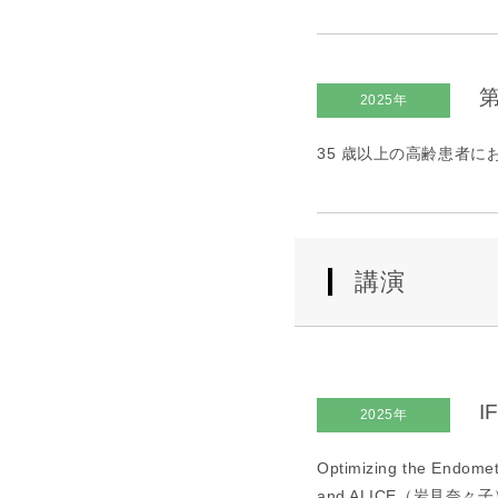
第
2025年
35 歳以上の高齢患者にお
講演
I
2025年
Optimizing the Endomet
and ALICE（岩見奈々