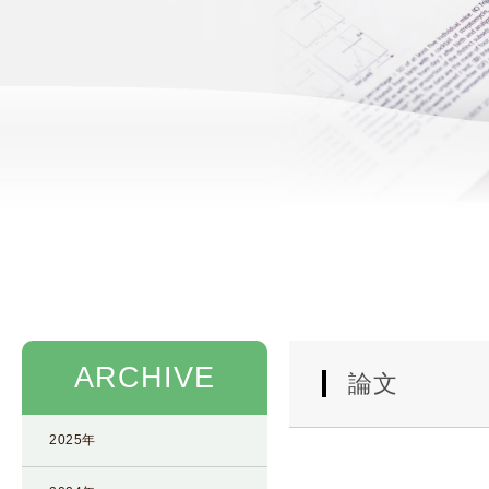
使
生
用
殖
し
補
て
助
の
医
治
療
療
（
タ
A
イ
R
ミ
T
ン
）
グ
料
法
金
ARCHIVE
人
論文
工
授
2025年
精
（