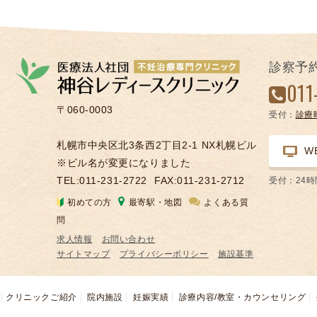
診察予
011
〒060-0003
受付：
診療
札幌市中央区北3条西2丁目2-1 NX札幌ビル
W
※ビル名が変更になりました
TEL:011-231-2722
FAX:011-231-2712
受付：24
初めての方
最寄駅・地図
よくある質
問
求人情報
お問い合わせ
サイトマップ
プライバシーポリシー
施設基準
クリニックご紹介
院内施設
妊娠実績
診療内容/教室・カウンセリング