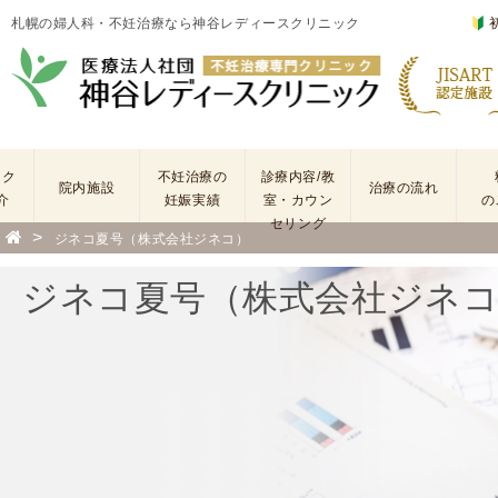
札幌の婦人科・不妊治療なら神谷レディースクリニック
ック
不妊治療の
診療内容/教
院内施設
治療の流れ
介
妊娠実績
室・カウン
の
セリング
>
ジネコ夏号（株式会社ジネコ）
基
不
本
妊
ジネコ夏号（株式会社ジネ
検
治
査
療
手
に
術
係
・
わ
薬
る
剤
費
を
用