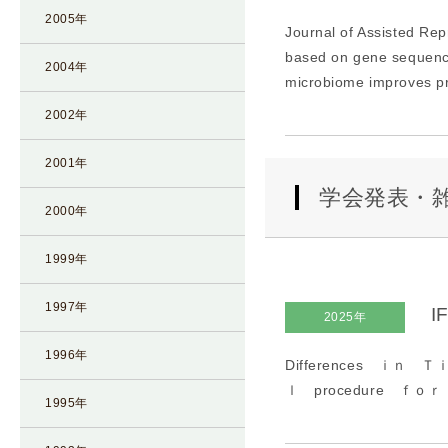
2005年
Journal of Assisted Re
based on gene sequenci
2004年
microbiome improves pr
2002年
2001年
学会発表・
2000年
1999年
1997年
I
2025年
1996年
Differences ｉｎ
ｌ procedure ｆｏ
1995年