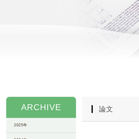
使
生
用
殖
し
補
て
助
の
医
治
療
療
（
タ
A
イ
R
ミ
T
ン
）
グ
料
法
金
ARCHIVE
人
論文
工
授
2025年
精
（