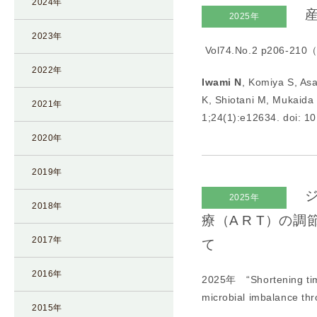
2024年
産
I
2025年
U
2023年
Vol74.No.2 p206-
I
）
2022年
Iwami N
, Komiya S, As
生
K, Shiotani M, Mukaida
殖
2021年
1;24(1):e12634. doi: 1
補
2020年
助
医
2019年
療
（
ジ
2025年
2018年
A
療（A R T）
R
2017年
て
T
）
2016年
2025年 “
Shortening ti
卵
microbial imbalance t
子
2015年
の