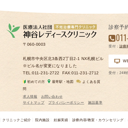
診察予
011
〒060-0003
受付：
診療
札幌市中央区北3条西2丁目2-1 NX札幌ビル
W
※ビル名が変更になりました
TEL:011-231-2722
FAX:011-231-2712
受付：24
初めての方
最寄駅・地図
よくある質
問
求人情報
お問い合わせ
サイトマップ
プライバシーポリシー
施設基準
クリニックご紹介
院内施設
妊娠実績
診療内容/教室・カウンセリング