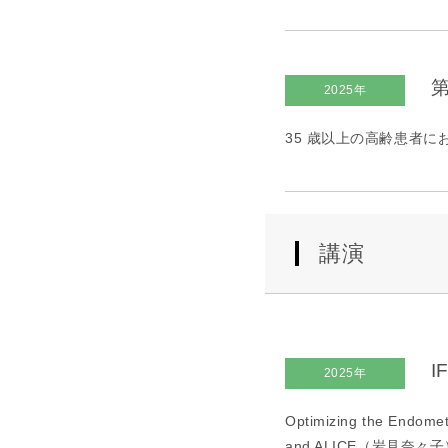
第
2025年
35 歳以上の高齢患者にお
講演
I
2025年
Optimizing the Endomet
and ALICE（岩見奈々