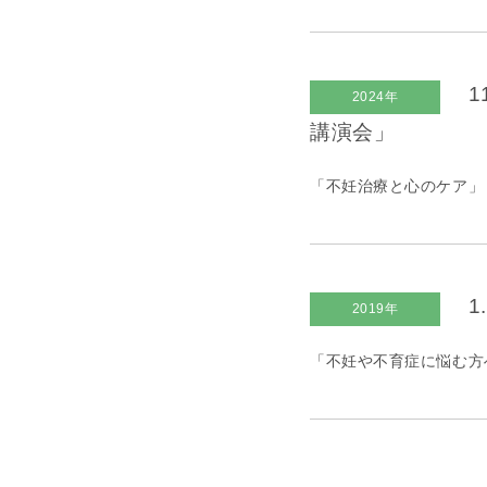
1
2024年
講演会」
「不妊治療と心のケア」
1
2019年
「不妊や不育症に悩む方