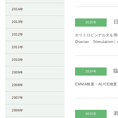
凍
2014年
結
不
日
2013年
2025年
妊
治
2012年
ホリトロピンデルタを用いた
療
Ovarian Stimul
の
2011年
用
語
2010年
合
臨
2024年
併
2009年
症
EMMA検査・ALICE検査
2008年
2007年
2006年
岩
2023年