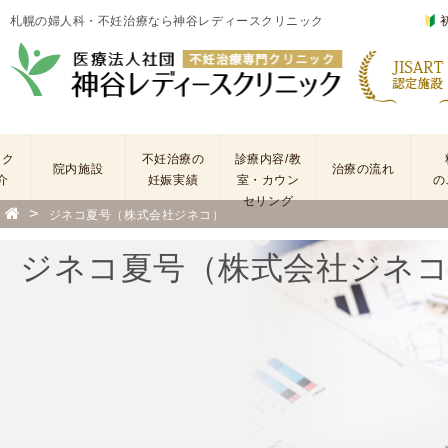
札幌の婦人科・不妊治療なら神谷レディースクリニック
ック
不妊治療の
診療内容/教
院内施設
治療の流れ
介
妊娠実績
室・カウン
の
セリング
>
ジネコ夏号（株式会社ジネコ）
基
不
本
妊
ジネコ夏号（株式会社ジネ
検
治
査
療
手
に
術
係
・
わ
薬
る
剤
費
を
用