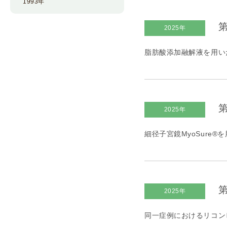
1993年
第
2025年
脂肪酸添加融解液を用い
第
2025年
細径子宮鏡MyoSure
第
2025年
同一症例におけるリコンビ