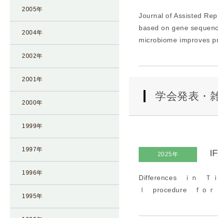
2005年
Journal of Assisted Re
based on gene sequenci
2004年
microbiome improves pr
2002年
2001年
学会発表・
2000年
1999年
1997年
I
2025年
1996年
Differences ｉｎ
ｌ procedure ｆｏ
1995年