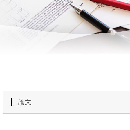
使
生
用
殖
し
補
て
助
の
医
治
療
療
（
タ
A
イ
R
ミ
T
ン
）
グ
料
法
金
人
論文
工
授
精
（