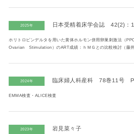
凍
結
不
日本受精着床学会誌 42(2)：162
2025年
妊
治
ホリトロピンデルタを用いた黄体ホルモン併用卵巣刺激法（PPOS:Pro
療
Ovarian Stimulation）のART成績：ｈＭＧとの比較検討（
の
用
語
合
臨床婦人科産科 78巻11号 P10
2024年
併
症
EMMA検査・ALICE検査
岩見菜々子
2023年