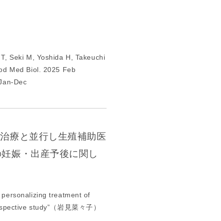
究
へ
の
ご
 T, Seki M, Yoshida H, Takeuchi
協
rod Med Biol. 2025 Feb
力
 Jan-Dec
の
お
願
い
研
治療と並行し生殖補助医
究
の妊娠・出産予後に関し
一
覧
研
 personalizing treatment of
究
r prospective study”（岩見菜々子）
結
果