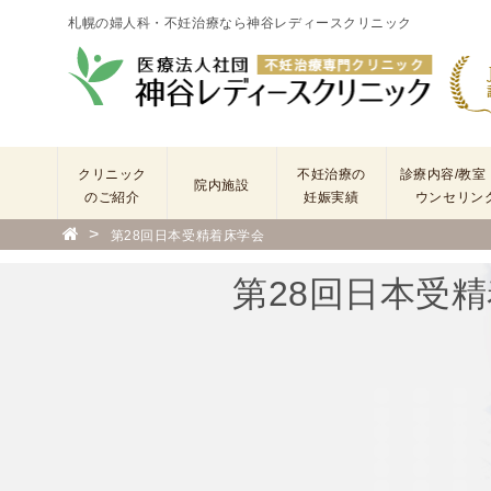
札幌の婦人科・不妊治療なら神谷レディースクリニック
クリニック
不妊治療の
診療内容/教室
院内施設
のご紹介
妊娠実績
ウンセリン
>
第28回日本受精着床学会
院
長
第28回日本受
あ
い
さ
つ
(
基
本
理