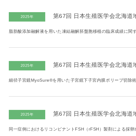
第67回 日本生殖医学会北海道
2025年
脂肪酸添加融解液を用いた凍結融解胚盤胞移植の臨床成績に関す
第67回 日本生殖医学会北海道
2025年
細径子宮鏡MyoSure®を用いた子宮鏡下子宮内膜ポリープ切除術
第67回 日本生殖医学会北海道
2025年
同一症例におけるリコンビナントFSH（rFSH）製剤による採卵