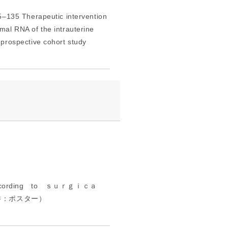
5–135 Therapeutic intervention
al RNA of the intrauterine
prospective cohort study
ording to ｓｕｒｇｉｃａ
藤井：ポスター）