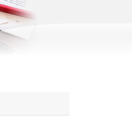
患
者
様
へ
後
方
視
的
研
究
お
よ
び
前
方
視
的
研