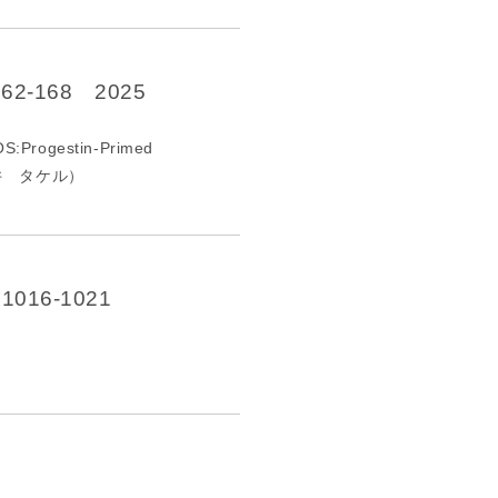
の
報
告
-168 2025
gestin-Primed
藤井 タケル）
16-1021