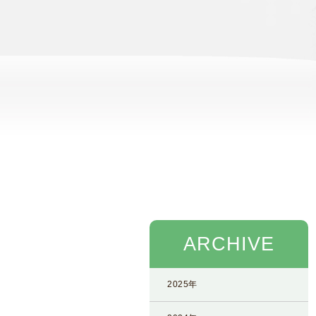
念
・
方
針
)
医
師
・
ス
タ
ッ
フ
部
ARCHIVE
門
紹
介
2025年
求
人