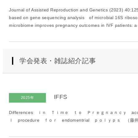
Journal of Assisted Reproduction and Genetics (2023) 40:12
based on gene sequencing analysis of microbial 16S ribosom
microbiome improves pregnancy outcomes in IVF patients: a 
学会発表・雑誌紹介記事
IFFS
2025年
Differences ｉｎ Ｔｉｍｅ ｔｏ Ｐｒｅｇｎａｎｃｙ acc
ｌ procedure ｆｏｒ endomentrial ｐｏｌｙｐｓ （