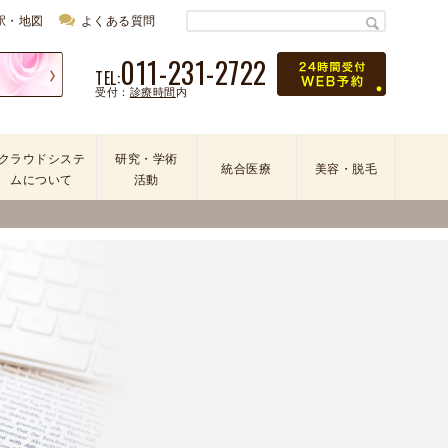
駅・地図
よくある質問
011-231-2722
TEL:
受付：
診療時間
内
クラウドシステ
研究・学術
統合医療
美容・脱毛
ムについて
活動
学
会
・
論
文
・
学
術
活
動