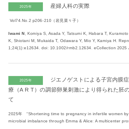
産婦人科の実際
I
2025年
U
Vol74.No.2 p206-210（岩見菜々子）
I
）
Iwami N
, Komiya S, Asada Y, Tatsumi K, Habara T, Kuramoto
生
K, Shiotani M, Mukaida T, Odawara Y, Mio Y, Kamiya H. Rep
殖
1;24(1):e12634. doi: 10.1002/rmb2.12634. eCollection 2025
補
助
医
療
（
ジエノゲストによる子宮内膜症
2025年
A
療（A R T）の調節卵巣刺激により得られた胚
R
て
T
）
2025年 “
Shortening time to pregnancy in infertile women by
卵
microbial imbalance through Emma & Alice: A multicente
子
の