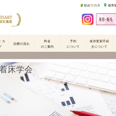
初めての方
最寄
・カ
料金
予約
保存更新手続
治療の流れ
グ
のご案内
について
きについて
基
不
初
本
妊
診
精着床学会
検
治
の
査
療
方
手
に
再
術
係
診
・
わ
の
薬
る
方
剤
費
を
用