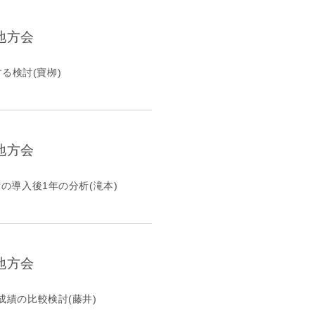
地方会
る検討(寶栁)
地方会
の導入後1年の分析(滝本)
地方会
成績の比較検討(藤井)