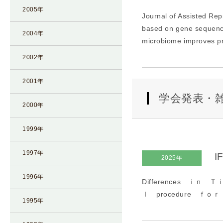
2005年
Journal of Assisted Re
based on gene sequenci
2004年
microbiome improves pr
2002年
2001年
学会発表・
2000年
1999年
1997年
I
2025年
1996年
Differences ｉｎ
ｌ procedure ｆｏ
1995年