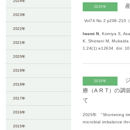
2024年
産
I
2025年
U
2023年
Vol74.No.2 p206-
I
）
2022年
Iwami N
, Komiya S, As
生
K, Shiotani M, Mukaida
殖
2021年
1;24(1):e12634. doi: 1
補
2020年
助
医
2019年
療
（
ジ
2025年
2018年
A
療（A R T）
R
2017年
て
T
）
2016年
2025年 “
Shortening ti
卵
microbial imbalance t
子
2015年
の