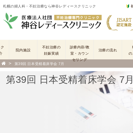
札幌の婦人科・不妊治療なら神谷レディースクリニック
ック
不妊治療の
診療内容/教
院内施設
治療の流れ
介
妊娠実績
室・カウン
の
セリング
>
第39回 日本受精着床学会 7月
基
不
本
妊
第39回 日本受精着床学会 7
検
治
査
療
手
に
術
係
・
わ
薬
る
剤
費
を
用