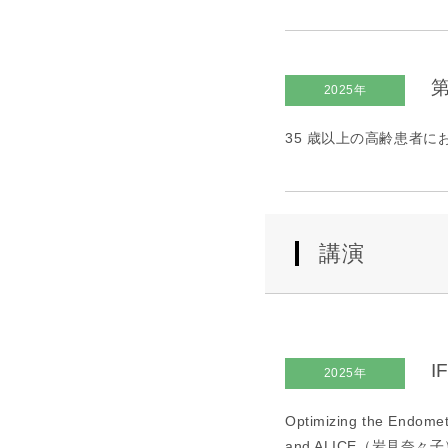
第
2025年
35 歳以上の高齢患者にお
講演
I
2025年
Optimizing the Endomet
and ALICE（岩見奈々