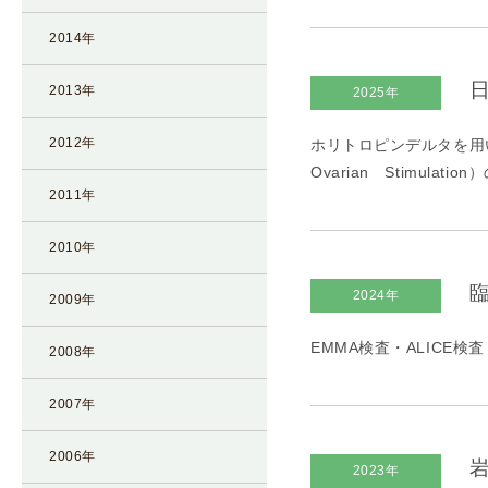
凍
2014年
結
不
日
2013年
2025年
妊
治
2012年
ホリトロピンデルタを用いた
療
Ovarian Stimul
の
2011年
用
語
2010年
合
臨
2024年
併
2009年
症
EMMA検査・ALICE検査
2008年
2007年
2006年
岩
2023年