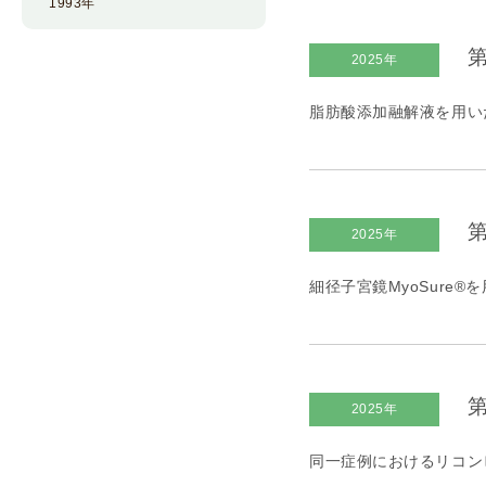
1993年
第
2025年
脂肪酸添加融解液を用い
第
2025年
細径子宮鏡MyoSure
第
2025年
同一症例におけるリコンビ