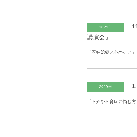
1
2024年
講演会」
「不妊治療と心のケア」
1
2019年
「不妊や不育症に悩む方