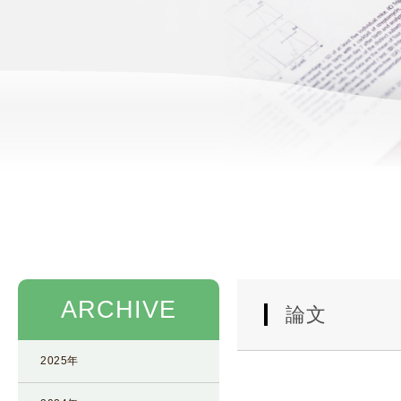
使
生
用
殖
し
補
て
助
の
医
治
療
療
（
タ
A
イ
R
ミ
T
ン
）
グ
料
法
金
ARCHIVE
人
論文
工
授
2025年
精
（