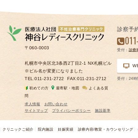
診察予
011
〒060-0003
受付：
診療
札幌市中央区北3条西2丁目2-1 NX札幌ビル
W
※ビル名が変更になりました
TEL:011-231-2722
FAX:011-231-2712
受付：24
初めての方
最寄駅・地図
よくある質
問
求人情報
お問い合わせ
サイトマップ
プライバシーポリシー
施設基準
クリニックご紹介
院内施設
妊娠実績
診療内容/教室・カウンセリング