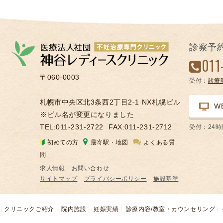
診察予
011
〒060-0003
受付：
診療
札幌市中央区北3条西2丁目2-1 NX札幌ビル
W
※ビル名が変更になりました
TEL:011-231-2722
FAX:011-231-2712
受付：24
初めての方
最寄駅・地図
よくある質
問
求人情報
お問い合わせ
サイトマップ
プライバシーポリシー
施設基準
クリニックご紹介
院内施設
妊娠実績
診療内容/教室・カウンセリング