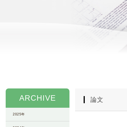
使
生
用
殖
し
補
て
助
の
医
治
療
療
（
タ
A
イ
R
ミ
T
ン
）
グ
料
法
金
ARCHIVE
人
論文
工
授
2025年
精
（