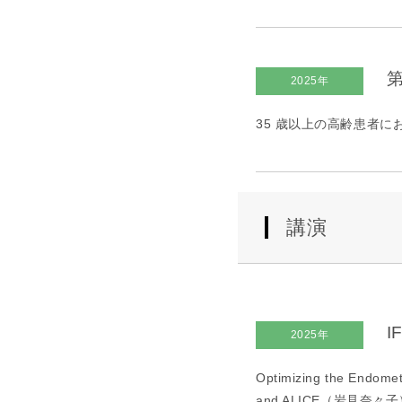
第
2025年
35 歳以上の高齢患者にお
講演
I
2025年
Optimizing the Endomet
and ALICE（岩見奈々