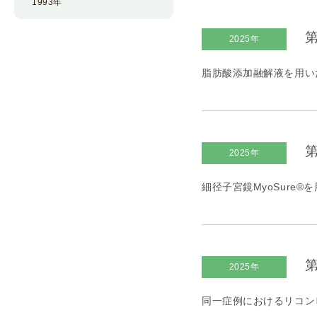
1993年
第
2025年
脂肪酸添加融解液を用い
第
2025年
細径子宮鏡MyoSure
第
2025年
同一症例におけるリコンビ