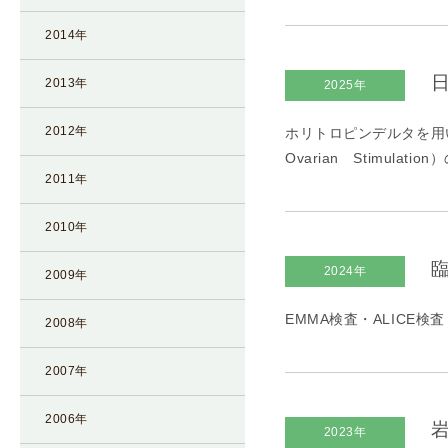
凍
2014年
結
不
日
2013年
2025年
妊
治
2012年
ホリトロピンデルタを用いた
療
Ovarian Stimul
の
2011年
用
語
2010年
合
臨
2024年
併
2009年
症
EMMA検査・ALICE検査
2008年
2007年
2006年
岩
2023年