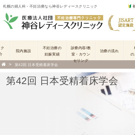
札幌の婦人科・不妊治療なら神谷レディースクリニック
ック
不妊治療の
診療内容/教
院内施設
治療の流れ
介
妊娠実績
室・カウン
の
セリング
>
第42回 日本受精着床学会
基
不
本
妊
第42回 日本受精着床学会
検
治
査
療
手
に
術
係
・
わ
薬
る
剤
費
を
用