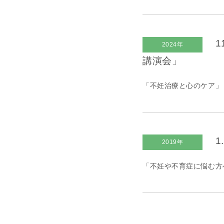
1
2024年
講演会」
「不妊治療と心のケア」
1
2019年
「不妊や不育症に悩む方