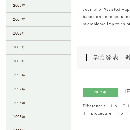
2005年
Journal of Assisted Re
based on gene sequenci
2004年
microbiome improves pr
2002年
2001年
学会発表・
2000年
1999年
1997年
I
2025年
1996年
Differences ｉｎ
ｌ procedure ｆｏ
1995年