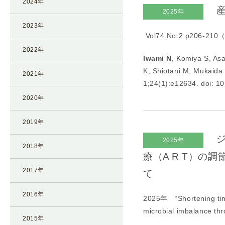
2024年
産
I
2025年
U
2023年
Vol74.No.2 p206-
I
）
2022年
Iwami N
, Komiya S, As
生
K, Shiotani M, Mukaida
殖
2021年
1;24(1):e12634. doi: 1
補
2020年
助
医
2019年
療
（
ジ
2025年
2018年
A
療（A R T）
R
2017年
て
T
）
2016年
2025年 “
Shortening ti
卵
microbial imbalance t
子
2015年
の