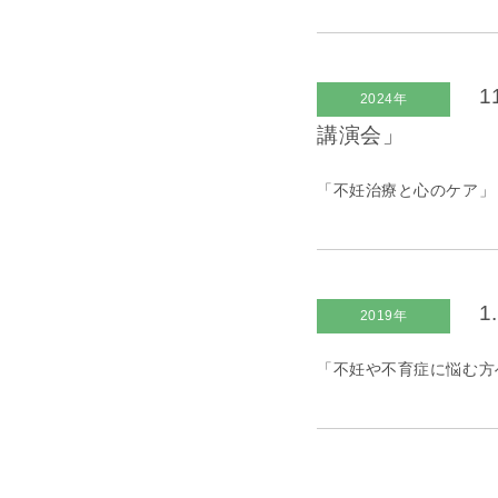
1
2024年
講演会」
「不妊治療と心のケア」
1
2019年
「不妊や不育症に悩む方