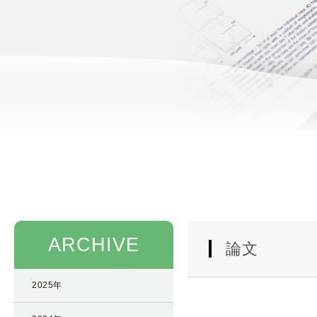
使
生
用
殖
し
補
て
助
の
医
治
療
療
（
タ
A
イ
R
ミ
T
ン
）
グ
料
法
金
ARCHIVE
人
論文
工
授
2025年
精
（