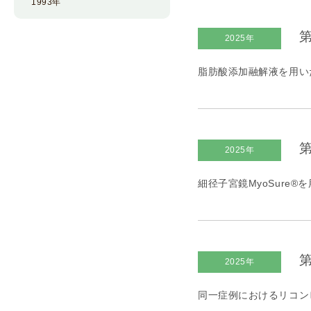
1993年
第
2025年
脂肪酸添加融解液を用い
第
2025年
細径子宮鏡MyoSure
第
2025年
同一症例におけるリコンビ