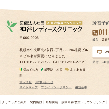
診察予
011
〒060-0003
受付：
診療
札幌市中央区北3条西2丁目2-1 NX札幌ビル
W
※ビル名が変更になりました
TEL:011-231-2722
FAX:011-231-2712
受付：24
初めての方
最寄駅・地図
よくある質
問
求人情報
お問い合わせ
サイトマップ
プライバシーポリシー
施設基準
クリニックご紹介
院内施設
妊娠実績
診療内容/教室・カウンセリング