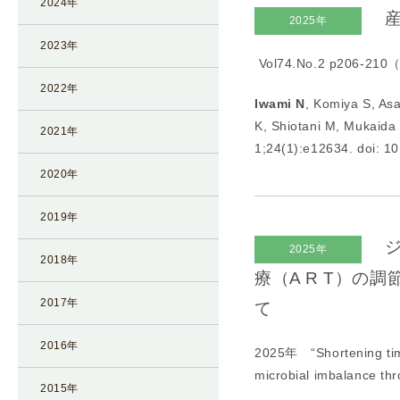
2024年
産
I
2025年
U
2023年
Vol74.No.2 p206-
I
）
2022年
Iwami N
, Komiya S, As
生
K, Shiotani M, Mukaida
殖
2021年
1;24(1):e12634. doi: 1
補
2020年
助
医
2019年
療
（
ジ
2025年
2018年
A
療（A R T）
R
2017年
て
T
）
2016年
2025年 “
Shortening ti
卵
microbial imbalance t
子
2015年
の