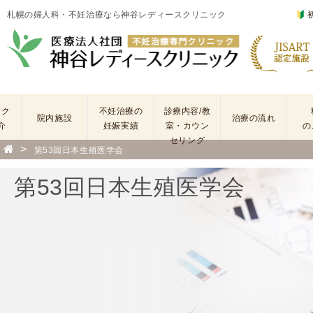
札幌の婦人科・不妊治療なら神谷レディースクリニック
ック
不妊治療の
診療内容/教
院内施設
治療の流れ
介
妊娠実績
室・カウン
の
セリング
>
第53回日本生殖医学会
基
不
本
妊
第53回日本生殖医学会
検
治
査
療
手
に
術
係
・
わ
薬
る
剤
費
を
用