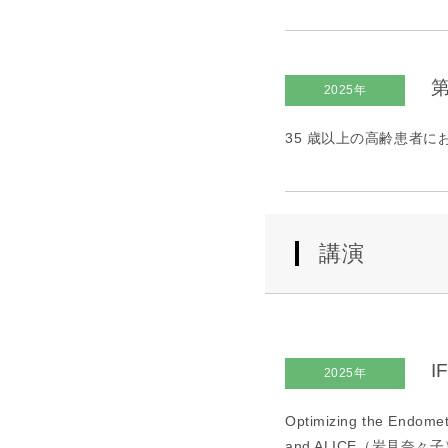
第
2025年
35 歳以上の高齢患者にお
講演
I
2025年
Optimizing the Endomet
and ALICE（岩見奈々