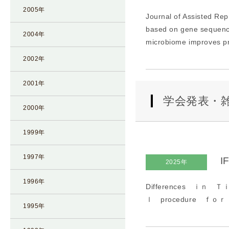
2005年
Journal of Assisted Re
based on gene sequenci
2004年
microbiome improves pr
2002年
2001年
学会発表・
2000年
1999年
1997年
I
2025年
1996年
Differences ｉｎ
ｌ procedure ｆｏ
1995年