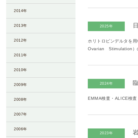
凍
2014年
結
不
日
2013年
2025年
妊
治
2012年
ホリトロピンデルタを用いた
療
Ovarian Stimul
の
2011年
用
語
2010年
合
臨
2024年
併
2009年
症
EMMA検査・ALICE検査
2008年
2007年
2006年
岩
2023年