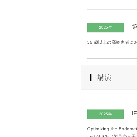
第
2025年
35 歳以上の高齢患者にお
講演
I
2025年
Optimizing the Endomet
and ALICE（岩見奈々