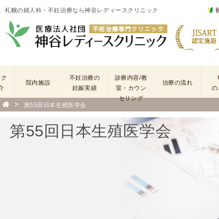
札幌の婦人科・不妊治療なら神谷レディースクリニック
ック
不妊治療の
診療内容/教
院内施設
治療の流れ
介
妊娠実績
室・カウン
の
セリング
>
第55回日本生殖医学会
基
不
本
妊
第55回日本生殖医学会
検
治
査
療
手
に
術
係
・
わ
薬
る
剤
費
を
用