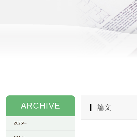
使
生
用
殖
し
補
て
助
の
医
治
療
療
（
タ
A
イ
R
ミ
T
ン
）
グ
料
法
金
ARCHIVE
人
論文
工
授
2025年
精
（