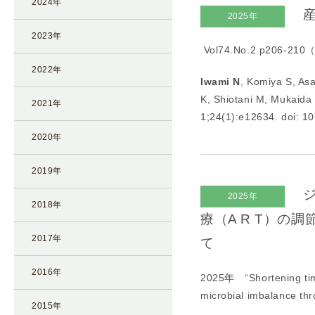
2024年
産
I
2025年
U
2023年
Vol74.No.2 p206-
I
）
2022年
Iwami N
, Komiya S, As
生
K, Shiotani M, Mukaida
殖
2021年
1;24(1):e12634. doi: 1
補
2020年
助
医
2019年
療
（
ジ
2025年
2018年
A
療（A R T）
R
2017年
て
T
）
2016年
2025年 “
Shortening ti
卵
microbial imbalance t
子
2015年
の