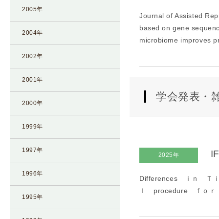
2005年
Journal of Assisted Re
based on gene sequenci
2004年
microbiome improves pr
2002年
2001年
学会発表・
2000年
1999年
1997年
I
2025年
1996年
Differences ｉｎ
ｌ procedure ｆｏ
1995年