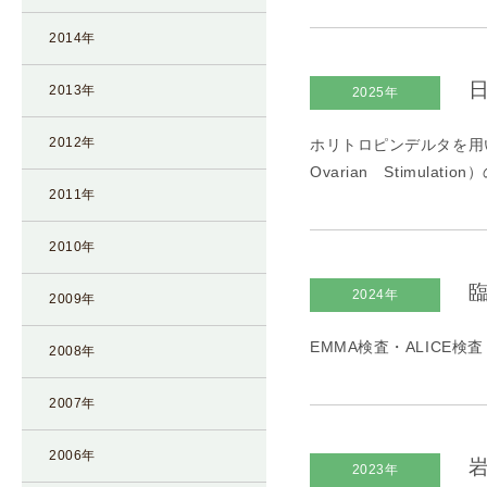
凍
2014年
結
不
日
2013年
2025年
妊
治
2012年
ホリトロピンデルタを用いた
療
Ovarian Stimul
の
2011年
用
語
2010年
合
臨
2024年
併
2009年
症
EMMA検査・ALICE検査
2008年
2007年
2006年
岩
2023年