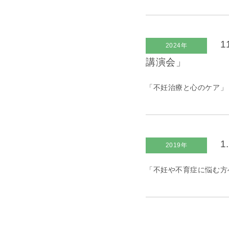
1
2024年
講演会」
「不妊治療と心のケア」
1
2019年
「不妊や不育症に悩む方