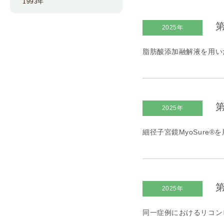
1993年
第
2025年
脂肪酸添加融解液を用い
第
2025年
細径子宮鏡MyoSure
第
2025年
同一症例におけるリコンビ