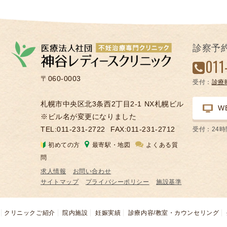
診察予
011
〒060-0003
受付：
診療
札幌市中央区北3条西2丁目2-1 NX札幌ビル
W
※ビル名が変更になりました
TEL:011-231-2722
FAX:011-231-2712
受付：24
初めての方
最寄駅・地図
よくある質
問
求人情報
お問い合わせ
サイトマップ
プライバシーポリシー
施設基準
クリニックご紹介
院内施設
妊娠実績
診療内容/教室・カウンセリング