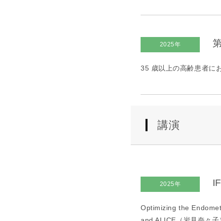
第
2025年
35 歳以上の高齢患者にお
講演
I
2025年
Optimizing the Endomet
and ALICE（岩見奈々