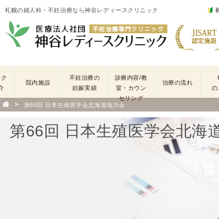
札幌の婦人科・不妊治療なら神谷レディースクリニック
ック
不妊治療の
診療内容/教
院内施設
治療の流れ
介
妊娠実績
室・カウン
の
セリング
>
第66回 日本生殖医学会北海道地方会
基
不
本
妊
第66回 日本生殖医学会北海
検
治
査
療
手
に
術
係
・
わ
薬
る
剤
費
を
用