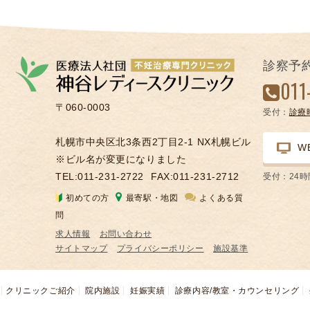
診察予
011
〒060-0003
受付：
診療
札幌市中央区北3条西2丁目2-1 NX札幌ビル
W
※ビル名が変更になりました
TEL:011-231-2722
FAX:011-231-2712
受付：24
初めての方
最寄駅・地図
よくある質
問
求人情報
お問い合わせ
サイトマップ
プライバシーポリシー
施設基準
クリニックご紹介
院内施設
妊娠実績
診療内容/教室・カウンセリング