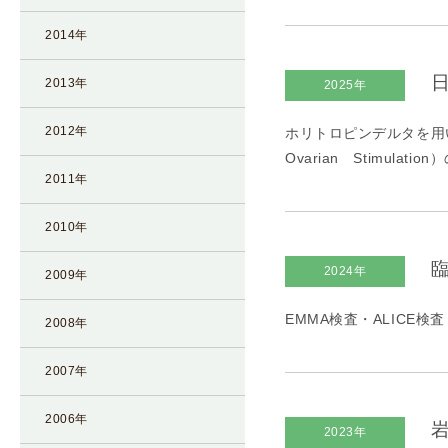
凍
2014年
結
不
日
2013年
2025年
妊
治
2012年
ホリトロピンデルタを用いた
療
Ovarian Stimul
の
2011年
用
語
2010年
合
臨
2024年
併
2009年
症
EMMA検査・ALICE検査
2008年
2007年
2006年
岩
2023年