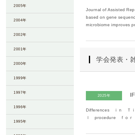
2005年
Journal of Assisted Re
based on gene sequenci
2004年
microbiome improves pr
2002年
2001年
学会発表・
2000年
1999年
1997年
I
2025年
1996年
Differences ｉｎ
ｌ procedure ｆｏ
1995年