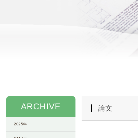
使
生
用
殖
し
補
て
助
の
医
治
療
療
（
タ
A
イ
R
ミ
T
ン
）
グ
料
法
金
ARCHIVE
人
論文
工
授
2025年
精
（