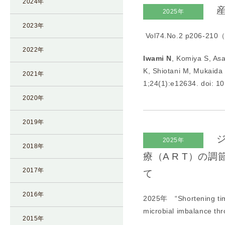
2024年
産
I
2025年
U
2023年
Vol74.No.2 p206-
I
）
2022年
Iwami N
, Komiya S, As
生
K, Shiotani M, Mukaida
殖
2021年
1;24(1):e12634. doi: 1
補
2020年
助
医
2019年
療
（
ジ
2025年
2018年
A
療（A R T）
R
2017年
て
T
）
2016年
2025年 “
Shortening ti
卵
microbial imbalance t
子
2015年
の