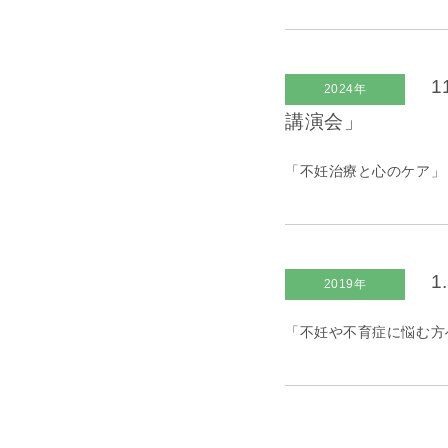
1
2024年
講演会」
「不妊治療と心のケア」
1
2019年
「不妊や不育症に悩む方