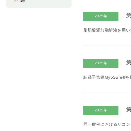
1993年
第
2025年
脂肪酸添加融解液を用い
第
2025年
細径子宮鏡MyoSure
第
2025年
同一症例におけるリコンビ