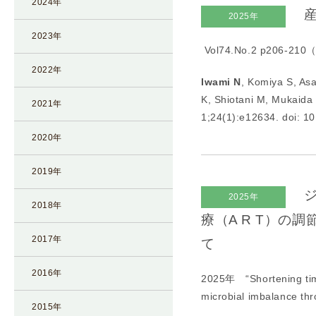
2024年
産
I
2025年
U
2023年
Vol74.No.2 p206-
I
）
2022年
Iwami N
, Komiya S, As
生
K, Shiotani M, Mukaida
殖
2021年
1;24(1):e12634. doi: 1
補
2020年
助
医
2019年
療
（
ジ
2025年
2018年
A
療（A R T）
R
2017年
て
T
）
2016年
2025年 “
Shortening ti
卵
microbial imbalance t
子
2015年
の