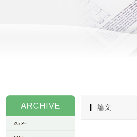
使
生
用
殖
し
補
て
助
の
医
治
療
療
（
タ
A
イ
R
ミ
T
ン
）
グ
料
法
金
ARCHIVE
人
論文
工
授
2025年
精
（