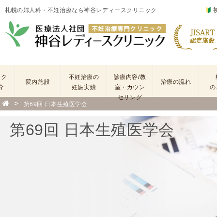
札幌の婦人科・不妊治療なら神谷レディースクリニック
ック
不妊治療の
診療内容/教
院内施設
治療の流れ
介
妊娠実績
室・カウン
の
セリング
>
第69回 日本生殖医学会
基
不
本
妊
第69回 日本生殖医学会
検
治
査
療
手
に
術
係
・
わ
薬
る
剤
費
を
用