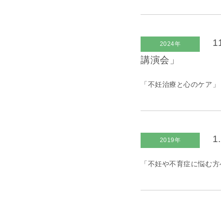
1
2024年
講演会」
「不妊治療と心のケア」
1
2019年
「不妊や不育症に悩む方