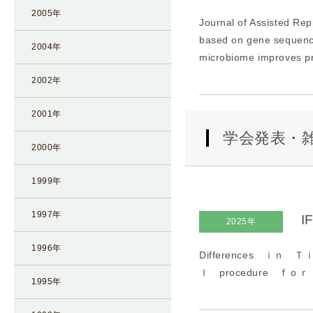
2005年
Journal of Assisted Re
based on gene sequenci
2004年
microbiome improves pr
2002年
2001年
学会発表・
2000年
1999年
1997年
I
2025年
1996年
Differences ｉｎ
ｌ procedure ｆｏ
1995年