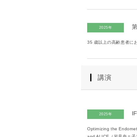
第
2025年
35 歳以上の高齢患者にお
講演
I
2025年
Optimizing the Endomet
and ALICE（岩見奈々