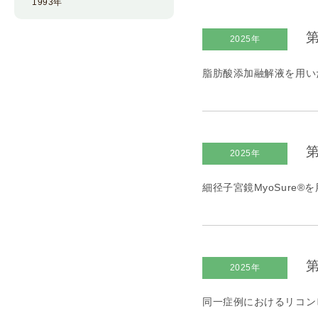
1993年
第
2025年
脂肪酸添加融解液を用い
第
2025年
細径子宮鏡MyoSure
第
2025年
同一症例におけるリコンビ