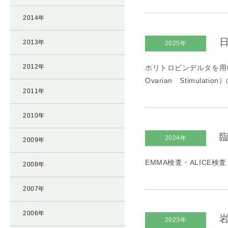
凍
2014年
結
不
日
2013年
2025年
妊
治
2012年
ホリトロピンデルタを用いた
療
Ovarian Stimul
の
2011年
用
語
2010年
合
臨
2024年
併
2009年
症
EMMA検査・ALICE検査
2008年
2007年
2006年
岩
2023年