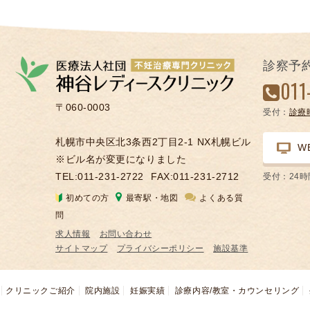
診察予
011
〒060-0003
受付：
診療
札幌市中央区北3条西2丁目2-1 NX札幌ビル
W
※ビル名が変更になりました
TEL:011-231-2722
FAX:011-231-2712
受付：24
初めての方
最寄駅・地図
よくある質
問
求人情報
お問い合わせ
サイトマップ
プライバシーポリシー
施設基準
クリニックご紹介
院内施設
妊娠実績
診療内容/教室・カウンセリング