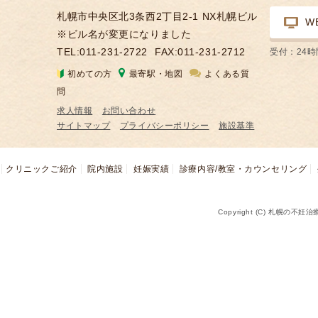
札幌市中央区北3条西2丁目2-1 NX札幌ビル
W
※ビル名が変更になりました
TEL:011-231-2722
FAX:011-231-2712
受付：24
初めての方
最寄駅・地図
よくある質
問
求人情報
お問い合わせ
サイトマップ
プライバシーポリシー
施設基準
クリニックご紹介
院内施設
妊娠実績
診療内容/教室・カウンセリング
Copyright (C) 札幌