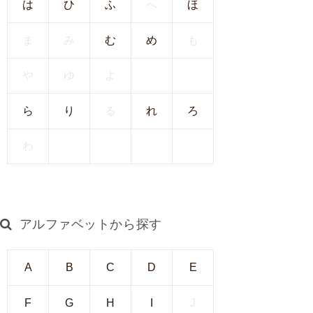
は
ひ
ふ
へ
ほ
I
U
ま
み
む
め
も
I
）
や
ゆ
よ
生
殖
ら
り
る
れ
ろ
補
助
わ
医
療
（
A
アルファベットから探す
R
T
）
A
B
C
D
E
卵
子
F
G
H
I
J
の