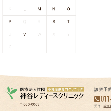
凍
K
L
M
N
O
結
不
P
Q
R
S
T
妊
治
U
V
W
X
Y
療
の
Z
用
語
合
併
症
診察予
011
〒060-0003
受付：
診療