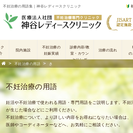
不妊治療の用語集｜神谷レディースクリニック
ック
不妊治療の
診療内容/教
院内施設
治療の流れ
介
妊娠実績
室・カウン
の
セリング
>
>
不妊治療の用語
き
基
不
本
妊
検
治
不妊治療の用語
査
療
手
に
術
係
妊活や不妊治療で使われる用語・専門用語をご説明します。不妊
・
わ
が生じた場合などにご利用ください。
薬
る
不妊治療について、より詳しい内容をお尋ねになりたい場合は、
剤
費
医師やコーディネーターなどへ、お気軽にご相談ください。
を
用