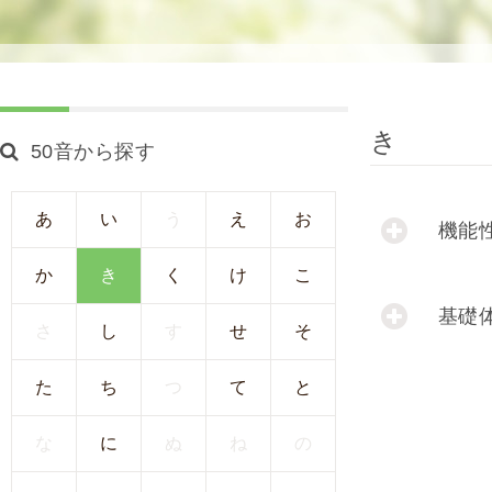
使
生
用
殖
し
補
て
助
の
医
き
50音から探す
治
療
療
（
タ
A
あ
い
う
え
お
機能
イ
R
ミ
T
か
き
く
け
こ
ン
）
基礎
グ
料
さ
し
す
せ
そ
法
金
人
た
ち
つ
て
と
工
授
な
に
ぬ
ね
の
精
（