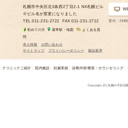
札幌市中央区北3条西2丁目2-1 NX札幌ビル
W
※ビル名が変更になりました
TEL:011-231-2722
FAX:011-231-2712
受付：24
初めての方
最寄駅・地図
よくある質
問
求人情報
お問い合わせ
サイトマップ
プライバシーポリシー
施設基準
クリニックご紹介
院内施設
妊娠実績
診療内容/教室・カウンセリング
Copyright (C) 札幌