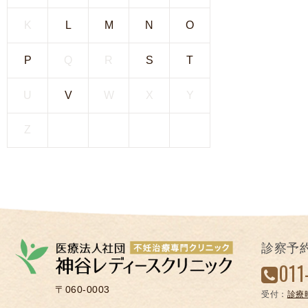
凍
K
L
M
N
O
結
不
P
Q
R
S
T
妊
治
U
V
W
X
Y
療
の
Z
用
語
合
併
症
診察予
011
〒060-0003
受付：
診療