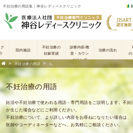
不妊治療の用語集｜神谷レディースクリニック
ック
不妊治療の
診療内容/教
院内施設
治療の流れ
介
妊娠実績
室・カウン
の
セリング
>
>
不妊治療の用語
ら
基
不
本
妊
検
治
不妊治療の用語
査
療
手
に
術
係
妊活や不妊治療で使われる用語・専門用語をご説明します。不妊
・
わ
が生じた場合などにご利用ください。
薬
る
不妊治療について、より詳しい内容をお尋ねになりたい場合は、
剤
費
医師やコーディネーターなどへ、お気軽にご相談ください。
を
用