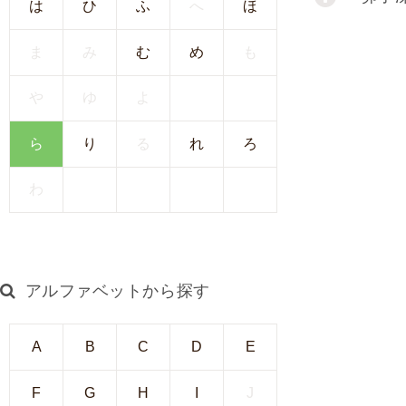
は
ひ
ふ
へ
ほ
I
U
ま
み
む
め
も
I
）
や
ゆ
よ
生
殖
ら
り
る
れ
ろ
補
助
わ
医
療
（
A
アルファベットから探す
R
T
）
A
B
C
D
E
卵
子
F
G
H
I
J
の