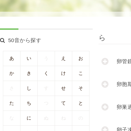
使
生
用
殖
し
補
て
助
の
医
ら
50音から探す
治
療
療
（
タ
A
あ
い
う
え
お
卵管
イ
R
ミ
T
か
き
く
け
こ
ン
）
卵胞
グ
料
さ
し
す
せ
そ
法
金
人
た
ち
つ
て
と
卵巣過
工
授
な
に
ぬ
ね
の
精
卵子
（