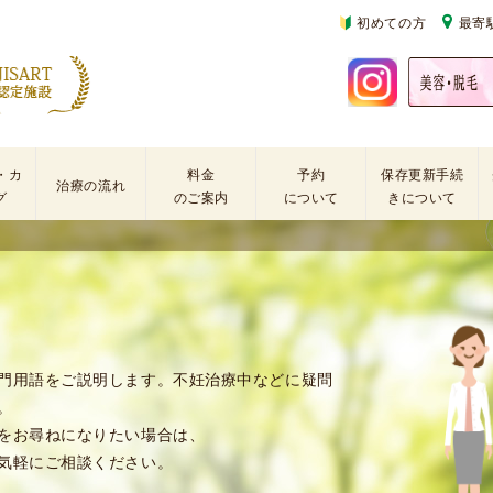
初めての方
最寄
・カ
料金
予約
保存更新手続
治療の流れ
グ
のご案内
について
きについて
基
不
初
本
妊
診
検
治
の
査
療
方
手
に
再
術
係
診
門用語をご説明します。不妊治療中などに疑問
・
わ
の
。
薬
る
方
をお尋ねになりたい場合は、
剤
費
気軽にご相談ください。
を
用