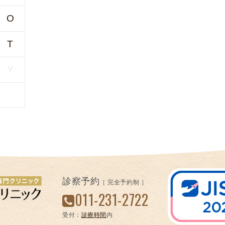
凍
O
結
不
T
妊
治
Y
療
の
用
語
合
併
症
診察予約
［ 完全予約制 ］
011-231-2722
受付：
診療時間
内