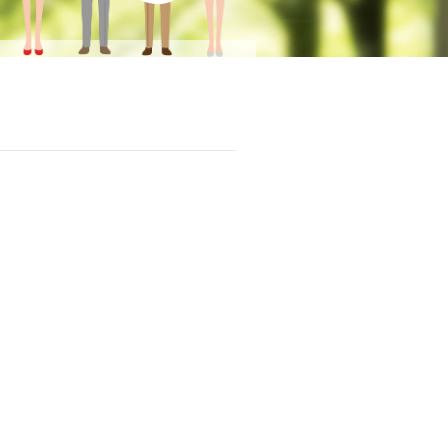
患
者
様
へ
後
方
視
的
研
究
お
よ
び
前
方
視
的
研