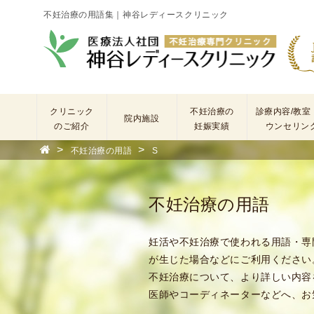
不妊治療の用語集｜神谷レディースクリニック
クリニック
不妊治療の
診療内容/教室
院内施設
のご紹介
妊娠実績
ウンセリン
>
>
不妊治療の用語
S
院
長
あ
不妊治療の用語
い
さ
つ
妊活や不妊治療で使われる用語・専
(
が生じた場合などにご利用ください
基
不妊治療について、より詳しい内容
本
医師やコーディネーターなどへ、お
理