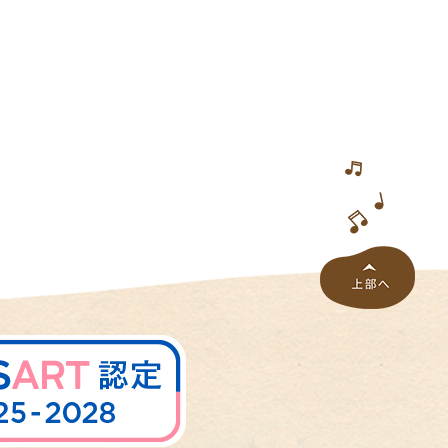
の
報
告