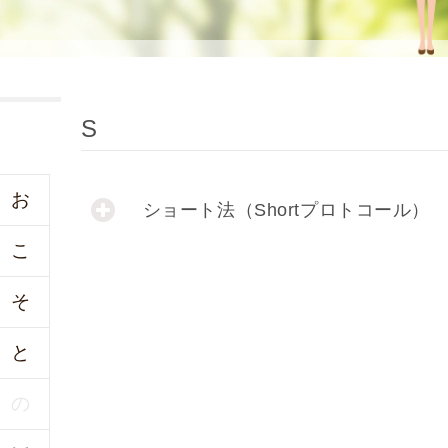
使
生
用
殖
し
補
て
助
の
医
S
治
療
療
（
タ
A
お
ショート法（Shortプロトコール）
イ
R
ミ
T
こ
ン
）
グ
料
そ
法
金
人
と
工
授
の
精
（