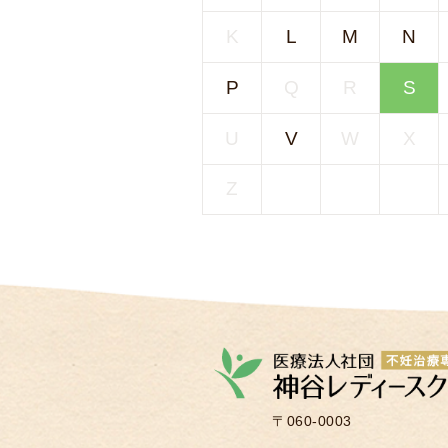
K
L
M
N
P
Q
R
S
U
V
W
X
Z
〒060-0003