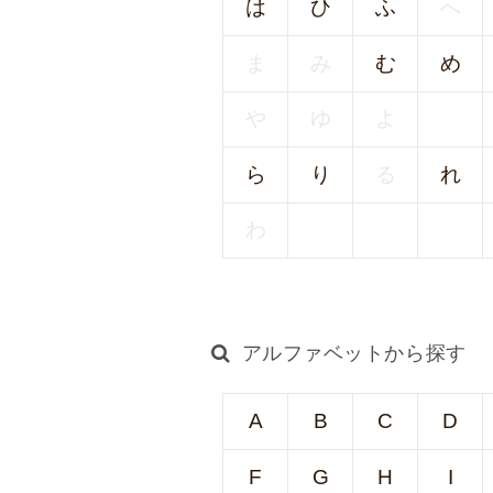
は
ひ
ふ
へ
情
報
ま
み
む
め
施
設
や
ゆ
よ
基
準
ら
り
る
れ
プ
ラ
わ
イ
バ
シ
ー
アルファベットから探す
ポ
リ
シ
A
B
C
D
ー
F
G
H
I