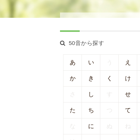
念
・
方
針
)
50音から探す
医
師
・
あ
い
う
え
ス
タ
か
き
く
け
ッ
フ
さ
し
す
せ
部
門
た
ち
つ
て
紹
介
な
に
ぬ
ね
求
人