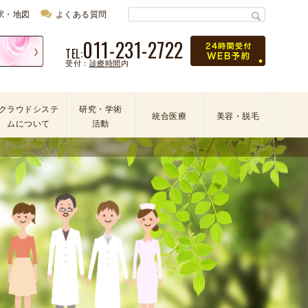
駅・地図
よくある質問
011-231-2722
TEL:
受付：
診療時間
内
クラウドシステ
研究・学術
統合医療
美容・脱毛
ムについて
活動
学
会
・
論
文
・
学
術
活
動