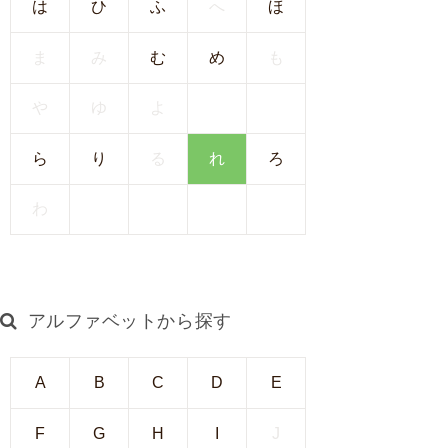
は
ひ
ふ
へ
ほ
I
U
ま
み
む
め
も
I
）
や
ゆ
よ
生
殖
ら
り
る
れ
ろ
補
助
わ
医
療
（
A
アルファベットから探す
R
T
）
A
B
C
D
E
卵
子
F
G
H
I
J
の