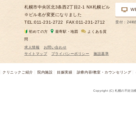
札幌市中央区北3条西2丁目2-1 NX札幌ビル
W
※ビル名が変更になりました
TEL:011-231-2722
FAX:011-231-2712
受付：24
初めての方
最寄駅・地図
よくある質
問
求人情報
お問い合わせ
サイトマップ
プライバシーポリシー
施設基準
クリニックご紹介
院内施設
妊娠実績
診療内容/教室・カウンセリング
Copyright (C) 札幌