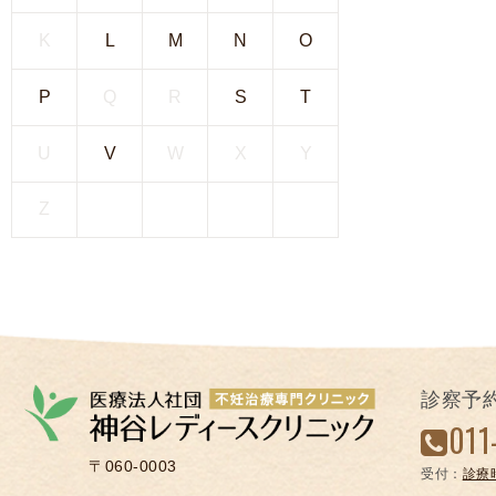
凍
K
L
M
N
O
結
不
P
Q
R
S
T
妊
治
U
V
W
X
Y
療
の
Z
用
語
合
併
症
診察予
011
〒060-0003
受付：
診療