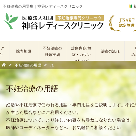
不妊治療の用語集｜神谷レディースクリニック
ック
不妊治療の
診療内容/教
院内施設
治療の流れ
介
妊娠実績
室・カウン
の
セリング
>
>
不妊治療の用語
れ
基
不
本
妊
検
治
不妊治療の用語
査
療
手
に
術
係
妊活や不妊治療で使われる用語・専門用語をご説明します。不妊
・
わ
が生じた場合などにご利用ください。
薬
る
不妊治療について、より詳しい内容をお尋ねになりたい場合は、
剤
費
医師やコーディネーターなどへ、お気軽にご相談ください。
を
用