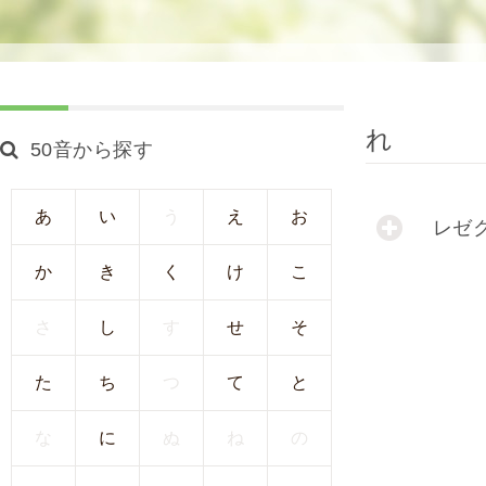
使
生
用
殖
し
補
て
助
の
医
れ
50音から探す
治
療
療
（
タ
A
あ
い
う
え
お
レゼ
イ
R
ミ
T
か
き
く
け
こ
ン
）
グ
料
さ
し
す
せ
そ
法
金
人
た
ち
つ
て
と
工
授
な
に
ぬ
ね
の
精
（